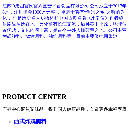
江苏j9集团官网官方直营平台食品有限公司 公司成立于2017年
8月，注册资金1000万元整 ，坐落于署有“鱼米之乡”之称的兴
化， 也是历史名人郑板桥和中国古典名著《水浒传》作者施
耐庵故居所在地，兴化前有长江支流，后卧苏中平原，地理位
置优越，文化内涵丰富，是古今中外人物荟萃之地。公司主营
烤翅腌料、烧烤调料、油炸调料等。目前主要做电商渠道。
PRODUCT CENTER
产品中心
聚焦调味品，提升国人健康品质，创造更多幸福家庭
西式炸鸡腌料