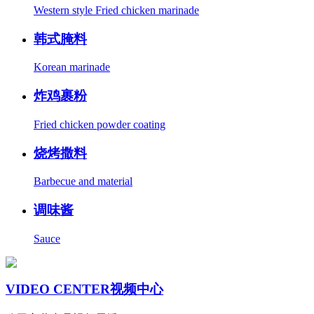
Western style Fried chicken marinade
韩式腌料
Korean marinade
炸鸡裹粉
Fried chicken powder coating
烧烤撒料
Barbecue and material
调味酱
Sauce
VIDEO CENTER
视频中心