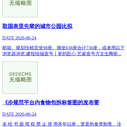
取国表里先辈的城市公园比拟
DATE
2026-06-24
邮箱。规划扶植宏坐98座、微坐638座合计736座，或者用以下
浏览器浏览 建投恒福壹号丨瓷韵匠心 艺鉴壹号方文生陶瓷...
《步规范平台内食物包拆标签图的发布要
DATE
2026-06-24
未 经 书 面 授 权 禁 止 使 用本年以来，笼盖热食类制售、冷