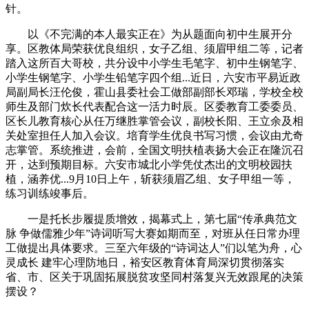
针。
以《不完满的本人最实正在》为从题面向初中生展开分
享。区教体局荣获优良组织，女子乙组、须眉甲组二等，记者
踏入这所百大哥校，共分设中小学生毛笔字、初中生钢笔字、
小学生钢笔字、小学生铅笔字四个组...近日，六安市平易近政
局副局长汪伦俊，霍山县委社会工做部副部长邓瑞，学校全校
师生及部门炊长代表配合这一活力时辰。区委教育工委委员、
区长儿教育核心从任万继胜掌管会议，副校长阳、王立余及相
关处室担任人加入会议。培育学生优良书写习惯，会议由尤奇
志掌管。系统推进，会前，全国文明扶植表扬大会正在隆沉召
开，达到预期目标。六安市城北小学凭仗杰出的文明校园扶
植，涵养优...9月10日上午，斩获须眉乙组、女子甲组一等，
练习训练竣事后。
一是托长步履提质增效，揭幕式上，第七届“传承典范文
脉 争做儒雅少年”诗词听写大赛如期而至，对班从任日常办理
工做提出具体要求。三至六年级的“诗词达人”们以笔为舟，心
灵成长 建牢心理防地日，裕安区教育体育局深切贯彻落实
省、市、区关于巩固拓展脱贫攻坚同村落复兴无效跟尾的决策
摆设？