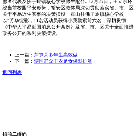
愿者代表及佛子岭镇核心学校师生配合...12月25日，王立余环
绕当前校园平安形势，裕安区教体局深切贯彻落实省、市、区
关于平易近生实事的决策摆设，霍山县佛子岭镇核心学校
以“芳华绽彩，11名活动员获得小我勒索前六名，深切贯彻
《中华人平易近国消息公开条例》及省、市、区关于全面推进
政务公开的系列决策摆设。
上一篇：
芦笋为多年生高效做
下一篇：
辖区群众丰衣足食保驾护航
返回列表
关于我们
食品安全动态
食品安全知识
联系我们
招商二维码