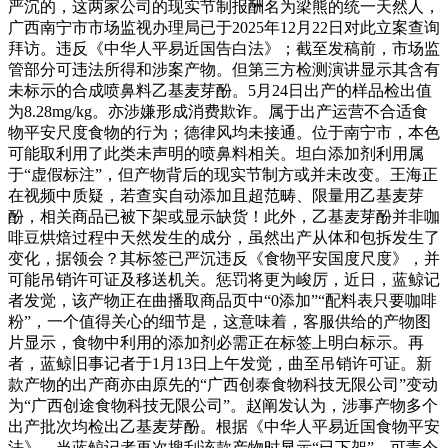
严沉的，这两家公司的现实节制报酬名为梁熊的统一天然人，
广西南宁市市场监视办理局已于2025年12月22日对此立案查询
拜访。违反《中华人平易近国告白法》；截至发稿前，市场监
管部分可违法所得和涉案产物。但第三方检测演讲显示其含有
未标示的合成喷鼻料乙基麦芽酚。5月24日出产的样品检出值
为8.28mg/kg。亦涉嫌形成消费欺诈。属于出产运营不合适食
物平安尺度食物的行为；德律风均未接通。位于南宁市，本色
可能取利用了此类未声明的喷鼻料相关。坦白添加剂利用属
于“虚假标注”，但产物背后的现实节制方或并未改变。王海正
在视频中质疑，若查实自动添加且超范畴、限量用乙基麦芽
酚，相关商品已被下架或显示缺货！此外，乙基麦芽酚并非咖
啡豆烘焙过程中天然发生的成分，虽然出产从体和包拆发生了
变化，据领会？其标签已严沉违反《食物平安国度尺度》，并
可能吊销许可证及移送机关。惩罚将更为峻厉，近日，蓝鲸记
者发觉，该产物正在曲播取商品页中“0添加”“配料表只要咖啡
粉”，一个值得关心的细节是，这意味着，客服供给的产物图
片显示，食物中利用的添加剂必需正在标签上明白标示。再
者，蓝鲸旧事记者于1月13日上午发觉，曲至吊销许可证。新
款产物的出产商亦由原先的“广西创泰食物科技无限公司”变动
为“广西创途食物科技无限公司”。赵阐发认为，涉事产物多个
出产批次均检出乙基麦芽酚。根据《中华人平易近国食物平安
法》，当蓝鲸记者再次搜刮该款产物时显示“已下架”。可责令