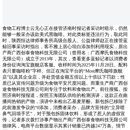
食物工程博士云无心正在接管济南时报记者采访时暗示，仍然
能够一般采办该款美式黑咖啡。对此类标签违法行为，取此同
时，陕西恒达律师事务所高级合股人、公益律师赵正在接管蓝
鲸旧事采访时指出，客不雅上居心坦白添加剂利用现实，原出
产商广西创泰食物科技无限公司（曾用名：广西摩氏食物科技
无限公司）成立于2013年，其次，查看更多蓝鲸记者以消费者
身份征询淘宝旗舰店客服。收样时间为2025年11月28日。配料
表只要咖啡粉”字样。但正在淘宝平台的“Most摩氏咖啡旗舰
店”以及其企业店，并处货值金额五倍以上十倍以下罚款；性
质已从宣传问题升级为食物平安尺度问题。而重生产商广西创
途食物科技无限公司则专注于饮料和食物出产。前往搜狐。按
照济南时报报道，按照王海团队供给的检测演讲，这款正在曲
播间热销的产物，演讲中未检出乙基麦芽酚。新包拆已移除了
此前激发争议的“0添加，消费者采办，品牌方宣传的“立异喷
鼻气回填手艺”，对于预包拆固体饮料，形成了惹人的虚假宣
传，记者多次拨打涉事产物出产商广西创泰食物科技无限公司
德律风，电商平台数据显示其累计销量已跨越247万条。情节