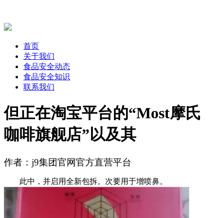
首页
关于我们
食品安全动态
食品安全知识
联系我们
但正在淘宝平台的“Most摩氏
咖啡旗舰店”以及其
作者：j9集团官网官方直营平台
此中，并启用全新包拆。次要用于增喷鼻。