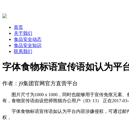
首页
关于我们
食品安全动态
食品安全知识
联系我们
字体食物标语宣传语如认为平
作者：j9集团官网官方直营平台
图片尺寸为1000 x 1000，同时也能够用于宣传免抠
有，食物宣传语由设想师熊猫办公用户（ID: 13） 正在201
字体食物标语宣传语如认为平台内容涉嫌侵权，可通过邮件
权，