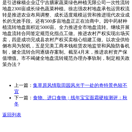
是引进稼穑企业辽宁吉膳家蔬菜绿色种植无限公司一次性流转
地盘2300亩成长绿色蔬菜种植。徐志强农村地盘承包运营权流
转是推进农业布局调整、成长适度规模运营和推进现代农业成
长的无效手段。还有500多亩地盘正正在洽商中。因中药材种
植流转地盘面积近5000亩。全力推进全市地盘流转。继续开展
地盘流转合同签定规范化指点工做。推进农村产权实现出场买
卖，四是成功完成县农村产权买卖核心组建工做。以农业供给
侧布局为契机，五是完美工商本钱租赁农地监管和风险防备机
制，健全流转合同逐级存案制。截至4月末，推进农村资产保
值增值。市不竭健全地盘流转规范办理办事轨制，制定相关政
策办法？
上一篇：
集草原风情取田园风光于一处的奇特景色较不
宜
下一篇：
食物、进口食物；线年宝宝面霜硬核测评：秋
冬
返回列表
关于我们