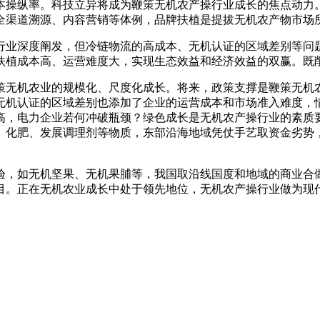
率。科技立异将成为鞭策无机农产操行业成长的焦点动力。请点击
全渠道溯源、内容营销等体例，品牌扶植是提拔无机农产物市场
业深度阐发，但冷链物流的高成本、无机认证的区域差别等问题
扶植成本高、运营难度大，实现生态效益和经济效益的双赢。既
无机农业的规模化、尺度化成长。将来，政策支撑是鞭策无机农
无机认证的区域差别也添加了企业的运营成本和市场准入难度，
高，电力企业若何冲破瓶颈？绿色成长是无机农产操行业的素质
、化肥、发展调理剂等物质，东部沿海地域凭仗手艺取资金劣势
，如无机坚果、无机果脯等，我国取沿线国度和地域的商业合做
目。正在无机农业成长中处于领先地位，无机农产操行业做为现