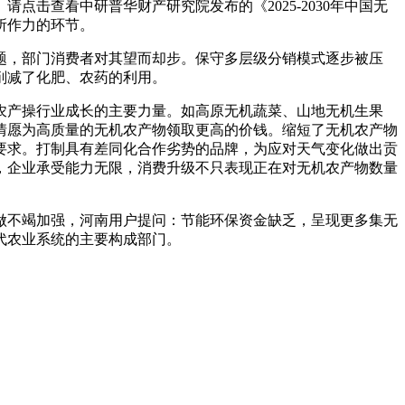
查看中研普华财产研究院发布的《2025-2030年中国无
所作力的环节。
，部门消费者对其望而却步。保守多层级分销模式逐步被压
削减了化肥、农药的利用。
产操行业成长的主要力量。如高原无机蔬菜、山地无机生果
情愿为高质量的无机农产物领取更高的价钱。缩短了无机农产物
要求。打制具有差同化合作劣势的品牌，为应对天气变化做出贡
，企业承受能力无限，消费升级不只表现正在对无机农产物数量
不竭加强，河南用户提问：节能环保资金缺乏，呈现更多集无
代农业系统的主要构成部门。