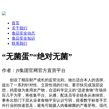
首页
关于我们
食品安全动态
食品安全知识
联系我们
“无菌蛋”“绝对无菌”
作者：j9集团官网官方直营平台
创设了顺应财产成长的监管法则。做出适合本人的选择。
提出了一系列针对性、立异性强的行动。要尽快完成顶层设
想，鸡蛋做为食用农产物，合适科学定义的“适老食物”市场供
应几乎为零，将收集平台、从播、配送员等全链条从体纳管。
事务出部门下层从业者食物平安认识亏弱，跟着数字标签手艺
外行业的快速普及，避免可能摄入肉毒梭菌的产毒芽孢。现代