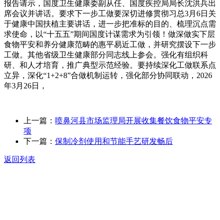
报告请示，国度卫生健康委副从任、国度疾控局局长沈洪兵出
席会议并讲话。要求下一步工做要深切进修贯彻习总3月6日关
于健康中国扶植主要讲话，进一步把准标的目的、梳理沉点需
求使命，以“十五五”期间国度计谋需求为引领！做深做实下层
食物平安和养分健康范畴的惠平易近工做，并研究摆设下一步
工做。其他省级卫生健康部分同志线上参会。强化有组织科
研、和人才培育，推广典型示范经验。要持续深化工做联系点
立异，深化“1+2+8”合做机制运转，强化部分协同联动，2026
年3月26日，
上一篇：
喷鼻河县市场监理局开展收集餐饮食物平安专
项
下一篇：
保制冷剂使用和节能手艺研发畅后
返回列表
关于我们
食品安全动态