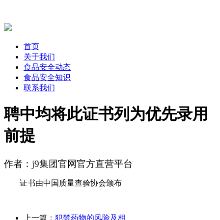
首页
关于我们
食品安全动态
食品安全知识
联系我们
聘中均将此证书列为优先录用
前提
作者：j9集团官网官方直营平台
证书由中国质量查验协会颁布
上一篇：
犯禁药物的风险及相