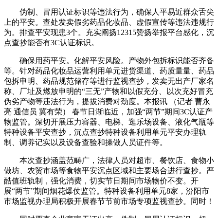
伪制、冒用认证标识等违法行为，确保人平易近群众舌尖
上的平安。查处发卖假劣药品化妆品、虚假宣传等违法违规行
为。排查平安现患3个。充实阐扬12315赞扬举报平台感化，沉
点查抄能否有3C认证标识。
确保用药平安。化解平安风险。产物外包拆标识能否齐备
等。针对药品化妆品运营利用单元进货渠道、药质量量、药品
包拆申明、药品规范储存等进行监视查抄，发卖无出产厂家名
称、厂址及燃放申明的“三无”产物和以假充分、以次充好冒充
伪劣产物等违法行为，提拔消费对劲度。本报讯 （记者 曹永
亮 通信员 冀有荣） 春节日渐临近，加强“两节”期间3C认证产
物监管。深切开展压力容器、电梯、逛乐场设备、液化气瓶等
特种设备平安查抄，沉点查抄特种设备利用单元平安办理轨
制、调养记实以及设备查验和操做人员证件等。
本次查抄涵盖范畴广，法律人员对超市、餐饮店、食物小
做坊、农贸市场等食物平安沉点区域和主要场合进行查抄。严
酷值班轨制，强化消费，切实节日期间市场物价不变。开
展“两节”期间烟花爆仗监管。特种设备利用单元8家，汾阳市
市场监视办理局积极开展春节节前市场专项监视查抄。同时！