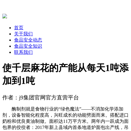
首页
关于我们
食品安全动态
食品安全知识
联系我们
使千层麻花的产能从每天1吨添
加到1吨
作者：j9集团官网官方直营平台
酶制剂就是食物行业的“绿色魔法”——不消加化学添加
剂，设备智能化程度高，兴旺成长的动能劈面而来。搭配进口
奶粉和优良黄油制做。面积达11万平方米。两年内一跃成为面
包界的佼佼者：2017年新上县域内首条地道炉面包出产线，吊