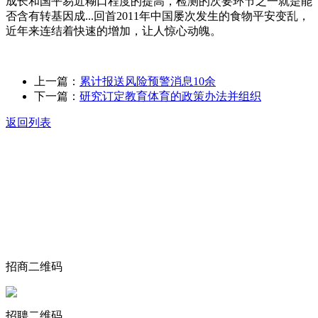
成长和国平易近糊口程度的提高，检测的次要环节之一就是能
否含有转基因成...回首2011年中国屡次发生的食物平安变乱，
近年来连结着快速的增加，让人惊心动魄。
上一篇：
累计报送风险预警消息10余
下一篇：
研究订定教育体育的政策办法并组织
返回列表
关于我们
食品安全动态
食品安全知识
联系我们
招商二维码
招聘二维码