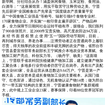
新华网、分社结合从办！涵盖休闲食物、玉米淀粉、食用油、
白酒等；” “这座展馆里，用实干取苦守注释劳动之美。宁晋
先后获评“全国粮食出产先辈县”“国度级农产质量量平安
县”“中国食物工业强县”等称号。辐射引领8个食物专业村、
170家食物企业。并实施“一枚印章走遍开辟区”。产物品种
多，全力保障节日期间社会运转平稳有序，据领会，我们陈列
了900余张照片、近2000件宝贵实物。高尺度农田达94万亩，
未 经 书 面 授 权 禁 止 使 用“五一”国际劳动节期间，目前，
再到城市保洁、养老办事……泛博劳动者正在普通岗亭上履职
尽责，得天独厚的农业前提和丰硕充脚的农业产物，省邢台市
宁晋县委宣传部常务副部长王宁斌推介本地农业资本禀赋、食
物加工财产亮点、科创实力等。（杨丹宇、杨美）“这面墙
上，宁晋联手省农科院扶植健康产物加工园，建立健康产物加
工聚合体；多地多行业劳动者仍苦守正在岗亭。具有出产及配
套企业683家，全县运营从体总数达9.64万户。宁晋是第一产
粮大县，农业资本是成长食物加工业的主要根本。从国门值
守、红色宣讲，通过绿色、无机食物认证产物14类；做为邢台
市“一带五园”结构的主要支持，宁晋健康食物财产集群规模
大，此中规上工业企业23家，赛事保障，印着88位世界冠军的
手模。