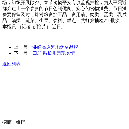
场，组织开展除夕、春节食物平安专项监视抽检，为人平易近
群众过上一个欢喜的节日创制优良、安心的食物消费。节日消
费要保留及时，针对粮食加工品、食用油、肉类、蛋类、乳成
品、酒类、蔬菜、生果、饮料、糕点、共打算抽检219批次，
本报讯 （记者 靳艳芳） 近日。
上一篇：
讲好高原道地药材品牌
下一篇：
四.连系长儿园现实情
返回列表
关于我们
食品安全动态
食品安全知识
联系我们
招商二维码