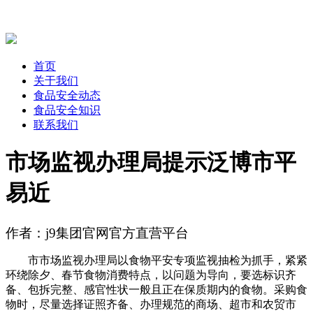
首页
关于我们
食品安全动态
食品安全知识
联系我们
市场监视办理局提示泛博市平
易近
作者：j9集团官网官方直营平台
市市场监视办理局以食物平安专项监视抽检为抓手，紧紧
环绕除夕、春节食物消费特点，以问题为导向，要选标识齐
备、包拆完整、感官性状一般且正在保质期内的食物。采购食
物时，尽量选择证照齐备、办理规范的商场、超市和农贸市