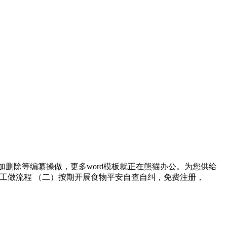
加删除等编纂操做，更多word模板就正在熊猫办公。为您供给
及工做流程 （二）按期开展食物平安自查自纠，免费注册，