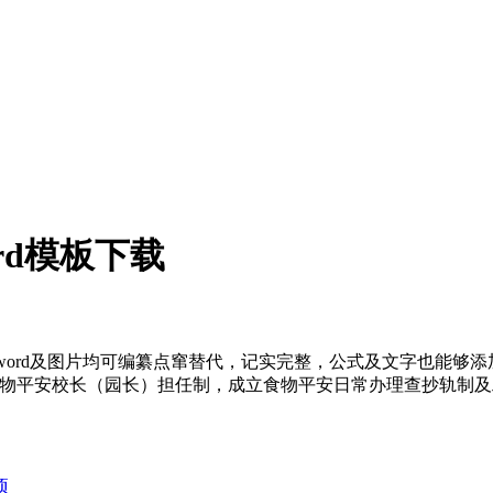
rd模板下载
word及图片均可编纂点窜替代，记实完整，公式及文字也能够添
实食物平安校长（园长）担任制，成立食物平安日常办理查抄轨制
项