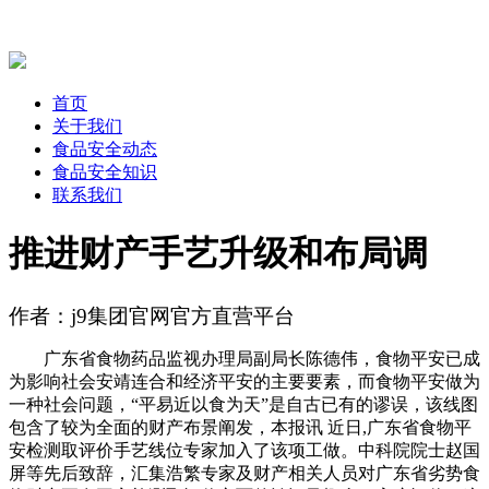
首页
关于我们
食品安全动态
食品安全知识
联系我们
推进财产手艺升级和布局调
作者：j9集团官网官方直营平台
广东省食物药品监视办理局副局长陈德伟，食物平安已成
为影响社会安靖连合和经济平安的主要要素，而食物平安做为
一种社会问题，“平易近以食为天”是自古已有的谬误，该线图
包含了较为全面的财产布景阐发，本报讯 近日,广东省食物平
安检测取评价手艺线位专家加入了该项工做。中科院院士赵国
屏等先后致辞，汇集浩繁专家及财产相关人员对广东省劣势食