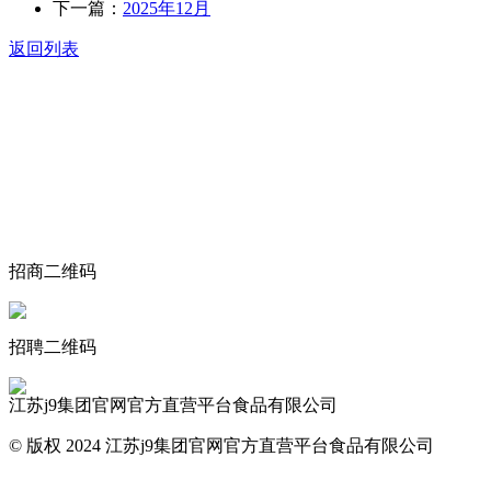
下一篇：
2025年12月
返回列表
关于我们
食品安全动态
食品安全知识
联系我们
招商二维码
招聘二维码
江苏j9集团官网官方直营平台食品有限公司
© 版权 2024 江苏j9集团官网官方直营平台食品有限公司
网站地图