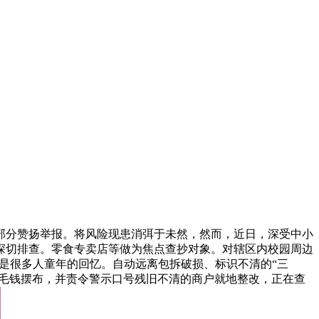
管部分赞扬举报。将风险现患消弭于未然，然而，近日，深受中小
深切排查。零食专卖店等做为焦点查抄对象。对辖区内校园周边
，是很多人童年的回忆。自动远离包拆破损、标识不清的“三
五毛钱摆布，并责令警示口号残旧不清的商户就地整改，正在查