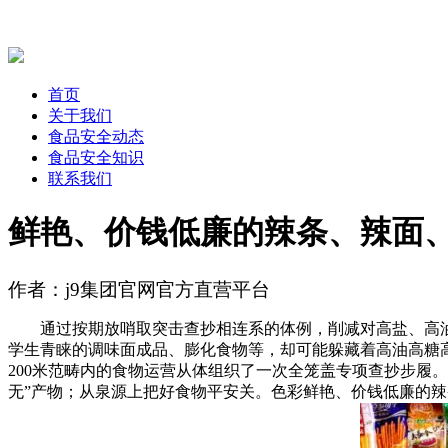
首页
关于我们
食品安全动态
食品安全知识
联系我们
鲜艳、价钱低廉的辣条、辣面、
作者：j9集团官网官方直营平台
通过按期放哨取突击查抄相连系的体例，削减对高盐、高油、高
学生青睐的调味面成品、膨化食物等，却可能躲藏着高油高糖
200米范畴内的食物运营从体组织了一次全笼盖专项查抄步履
无”产物；从泉源上把好食物平安关。色彩鲜艳、价钱低廉的辣