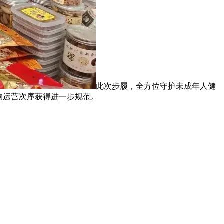
此次步履，全方位守护未成年人健
物运营次序获得进一步规范。