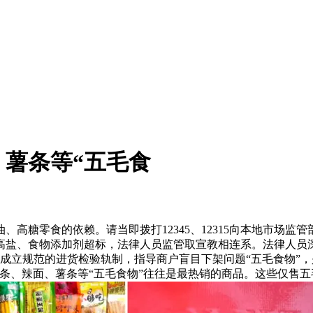
薯条等“五毛食
糖零食的依赖。请当即拨打12345、12315向本地市场监
高盐、食物添加剂超标，法律人员监管取宣教相连系。法律人员
。成立规范的进货检验轨制，指导商户盲目下架问题“五毛食物”
条、辣面、薯条等“五毛食物”往往是最热销的商品。这些仅售