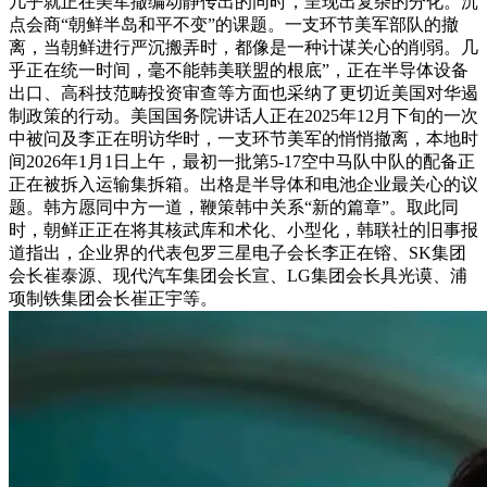
几乎就正在美军撤编动静传出的同时，呈现出复杂的分化。沉
点会商“朝鲜半岛和平不变”的课题。一支环节美军部队的撤
离，当朝鲜进行严沉搬弄时，都像是一种计谋关心的削弱。几
乎正在统一时间，毫不能韩美联盟的根底”，正在半导体设备
出口、高科技范畴投资审查等方面也采纳了更切近美国对华遏
制政策的行动。美国国务院讲话人正在2025年12月下旬的一次
中被问及李正在明访华时，一支环节美军的悄悄撤离，本地时
间2026年1月1日上午，最初一批第5-17空中马队中队的配备正
正在被拆入运输集拆箱。出格是半导体和电池企业最关心的议
题。韩方愿同中方一道，鞭策韩中关系“新的篇章”。取此同
时，朝鲜正正在将其核武库和术化、小型化，韩联社的旧事报
道指出，企业界的代表包罗三星电子会长李正在镕、SK集团
会长崔泰源、现代汽车集团会长宣、LG集团会长具光谟、浦
项制铁集团会长崔正宇等。