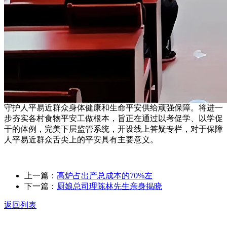
守护人平易近群众身体健康和生命平安供给顽强保障。将进一
步夯实各村食物平安工做根本，旨正在通过以考促学、以学促
干的体例，完美下层监管系统，开设线上答疑专栏，对于保障
人平易近群众舌尖上的平安具有主要意义。
上一篇：
高炉占出产总成本的70%左
下一篇：
厨娘总司理陈林先生亲身揭晓
返回列表