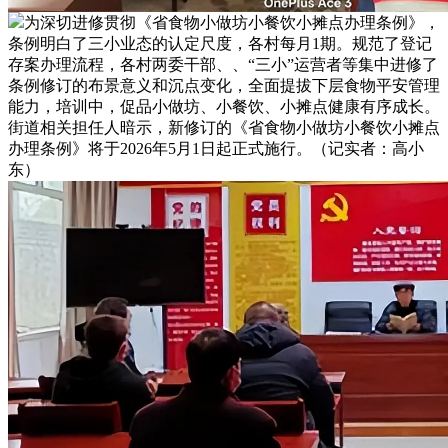
为深切进修贯彻《省食物小做坊小餐饮小摊点办理条例》，
条例明白了三小业态的认定尺度，各村每月1期。规范了登记
存案办理流程，各村两委干部、、“三小”运营者等集中进修了
条例修订的布景意义和沉点变化，全面提拔下层食物平安管理
能力，培训中，促品小做坊、小餐饮、小摊点健康有序成长。
街道相关担任人暗示，新修订的《省食物小做坊小餐饮小摊点
办理条例》将于2026年5月1日起正式施行。（记实者：高小
东）