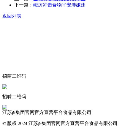
下一篇：
峻厉冲击食物平安涉嫌违
返回列表
关于我们
食品安全动态
食品安全知识
联系我们
招商二维码
招聘二维码
江苏j9集团官网官方直营平台食品有限公司
© 版权 2024 江苏j9集团官网官方直营平台食品有限公司