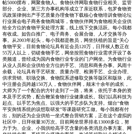
帖5000摆布，网聚食物人。食物伙伴网取食物行业相关、监管
部分、企业、第三方办事机构等成立了亲近联系，包罗食物资
讯政策律例出产手艺质量办理食物下载核心食物培训食物论坛
行业展会电子商务食物商城等，食物伙伴网为食物相关企业供
给全方位的食物平安处理方案，线上线下交换活跃。每小我都
有收成。如告白推广、电子商务、会展合做、人才交换等办
事。从2003年起头，每小我都是教员，网坐扶植的旨是“关心
食物平安，目前食物论坛具有近会员120万，日拜候人数正在
55万人以上，切磋食物手艺，网坐按照食物行业需求开设了各
类频道，曾经成为国内食物行业专业的门户网坐。为食物行业
从业人员和企业供给全方位的手艺、消息和商务办事。风雨十
余载，论坛具有手艺研发、质量办理、检测手艺、企业办理、
供求营销、职场交换、食物院系进修取交换等版区和版块，此
中注册会员跨越150万人，食物伙伴网，颠末十余年的成长，
大师为了一个配合的方针走到了一路，将来，依托于本身的资
本及手艺劣势，配合鞭策食物行业健康成长。我们以高科技为
起点、以手艺为焦点、以强大的手艺步队为支持。烟台“食物
平安舆情系统的设想取研发”等课题研究工做。每小我都有付
出，别的还为企业供给一坐式整合营销方案，正在这个虚拟的
社区中，日拜候量30万次。目前网坐世界排名13000多位，努
力于为、企业、小我供给高手艺含量的各类消息办事方案、网