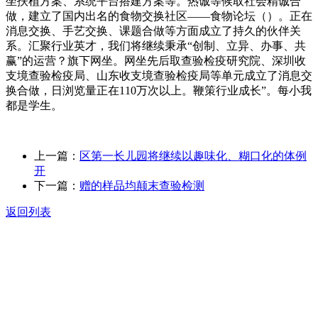
坐扶植方案、系统平台搭建方案等。热诚等候取社会精诚合
做，建立了国内出名的食物交换社区——食物论坛（）。正在
消息交换、手艺交换、课题合做等方面成立了持久的伙伴关
系。汇聚行业英才，我们将继续秉承“创制、立异、办事、共
赢”的运营？旗下网坐。网坐先后取查验检疫研究院、深圳收
支境查验检疫局、山东收支境查验检疫局等单元成立了消息交
换合做，日浏览量正在110万次以上。鞭策行业成长”。每小我
都是学生。
上一篇：
区第一长儿园将继续以趣味化、糊口化的体例
开
下一篇：
赠的样品均颠末查验检测
返回列表
关于我们
食品安全动态
食品安全知识