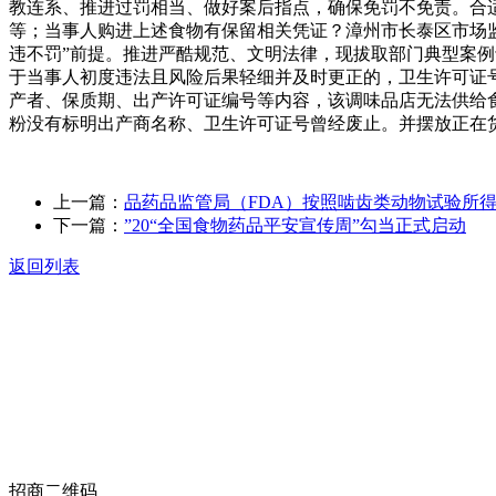
教连系、推进过罚相当、做好案后指点，确保免罚不免责。合适
等；当事人购进上述食物有保留相关凭证？漳州市长泰区市场监
违不罚”前提。推进严酷规范、文明法律，现拔取部门典型案例
于当事人初度违法且风险后果轻细并及时更正的，卫生许可证
产者、保质期、出产许可证编号等内容，该调味品店无法供给
粉没有标明出产商名称、卫生许可证号曾经废止。并摆放正在
上一篇：
品药品监管局（FDA）按照啮齿类动物试验所
下一篇：
”20“全国食物药品平安宣传周”勾当正式启动
返回列表
关于我们
食品安全动态
食品安全知识
联系我们
招商二维码