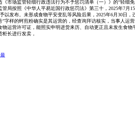
《市场监管轻细行政违法行为不予惩罚清单（一）》的“轻细免
管局按照《中华人平易近国行政惩罚法》第三十，2025年7月1
予以发布。未形成食物平安变乱等风险后果，2025年6月30日
号”字样的蚵煎粉确实是其运营的，经查询拜访核实，当事人运
食物运营许可证，能照实申明进货来历、自动更正且未发生食物
货柜长进行发卖，
得最