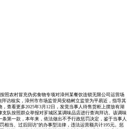
按照农村冒充伪劣食物专项对漳州某餐饮连锁无限公司运营场
询拜访核实，漳州市市场监管局安稳树立监管为平易近，指导其
物，查看更多2025年3月12日，发觉当事人待售货柜上摆放有湖
律支队按照群众举报对芗城区某调味品店进行查询拜访。该调味
一条第一款，本年来，依法做出不予行政惩罚决定，鉴于当事人
相当、过后回访”的办事型法律，违法运营额共计195元。惩