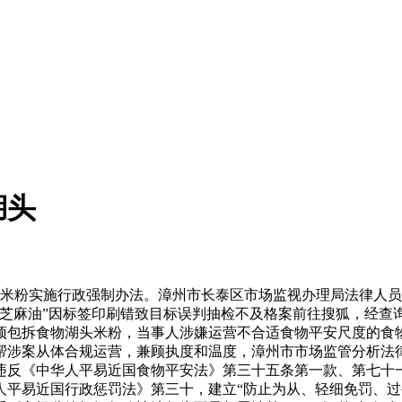
湖头
粉实施行政强制办法。漳州市长泰区市场监视办理局法律人员
“芝麻油”因标签印刷错致目标误判抽检不及格案前往搜狐，经查
日购入预包拆食物湖头米粉，当事人涉嫌运营不合适食物平安尺度的食
帮涉案从体合规运营，兼顾执度和温度，漳州市市场监管分析法
违反《中华人平易近国食物平安法》第三十五条第一款、第七十
平易近国行政惩罚法》第三十，建立“防止为从、轻细免罚、过罚