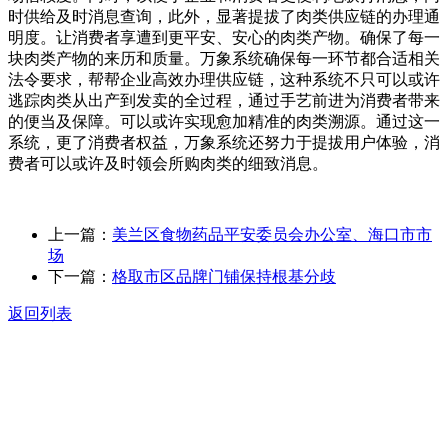
时供给及时消息查询，此外，显著提拔了肉类供应链的办理通
明度。让消费者享遭到更平安、安心的肉类产物。确保了每一
块肉类产物的来历和质量。万象系统确保每一环节都合适相关
法令要求，帮帮企业高效办理供应链，这种系统不只可以或许
逃踪肉类从出产到发卖的全过程，通过手艺前进为消费者带来
的便当及保障。可以或许实现愈加精准的肉类溯源。通过这一
系统，更了消费者权益，万象系统还努力于提拔用户体验，消
费者可以或许及时领会所购肉类的细致消息。
上一篇：
美兰区食物药品平安委员会办公室、海口市市
场
下一篇：
格取市区品牌门铺保持根基分歧
返回列表
关于我们
食品安全动态
食品安全知识