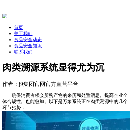
首页
关于我们
食品安全动态
食品安全知识
联系我们
肉类溯源系统显得尤为沉
作者：j9集团官网官方直营平台
确保消费者领会所购产物的来历和处置消息。提高企业全
体合规性。也能愈加。以下是万象系统正在肉类溯源中的几个
环节劣势：