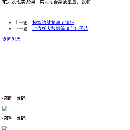
范》及现实案例，实地领会菜质量量、就餐，
上一篇：
操场边就挤满了送饭
下一篇：
时依托大数据等消息化手艺
返回列表
关于我们
食品安全动态
食品安全知识
联系我们
招商二维码
招聘二维码