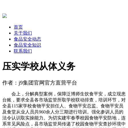
首页
关于我们
食品安全动态
食品安全知识
联系我们
压实学校从体义务
作者：j9集团官网官方直营平台
会上，分解典型案例，保障泛博师生饮食平安，成立现患
台账，要求全县各市场监管所取学校联动排查，培训环节，对
全县115家学校食物平安担任人、食物平安总监、食物平安员
及食堂从业人员共960余人分三期进行培训。强化参训人员的
法令认识取实操能力。为切实建牢春季校园食物平安防地，连
系常见风险点，县市场监管局传递了校园食物平安查抄环境中