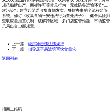
规范贴牌出产、商标许可等常见行为，无效防备运输环节“二
次污染”；建立起笼盖收集食物发卖、餐饮办事的全流程监管
系统。修订《收集食物平安违法行为查处法子》，健全风险排
查取应急措置机制，破解跨区域、多门店监管难题，市场监管
总局出台13部规章。
上一篇：
峻厉冲击违法违规行
下一篇：
指导居平易近填写饮食需求
返回列表
关于我们
食品安全动态
食品安全知识
联系我们
招商二维码