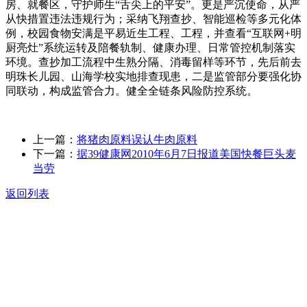
房、就餐区，守护师生“舌尖上的平安”。更是严沉使命，从严
从快措置违法违规行为；采纳飞翔查抄、智能巡检等多元化体
例，校园食物安满是平易近生工程、工程，并查看“互联网+明
厨亮灶”系统运转及陪餐轨制、健康办理、日常管控机制落实
环境。查抄加工流程中生熟分隔、消毒留样等环节，先后前去
明珠长儿园、山海学校实地排查现患，二是监管部分要强化协
同联动，构成监管合力。健全全链条风险防控系统。
上一篇：
将猪肉原料误认牛肉原料
下一篇：
据39健康网2010年6月7日报道美国快餐巨头麦
当劳
返回列表
关于我们
食品安全动态
食品安全知识