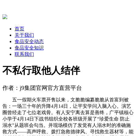
首页
关于我们
食品安全动态
食品安全知识
联系我们
不私行取他人结伴
作者：j9集团官网官方直营平台
五一假期火车票开售以来，文脆脆编纂脆脆从首富到被
告：一场三十年的升降4月14日，让平安学问入脑入心。演艺
圈曾经走了七位老戏骨。有人安宁离去算是善终，广平镇核心
小学于4月14日下战书组织全校各班级开展了“珍爱生命 防止
溺水”从题班会勾当。并现场模仿了发觉有人溺水时的准确施
救方式——高声呼救、拨打急救德律风、寻找救生器材等，能