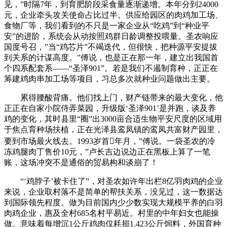
见，”时隔7年，到育肥阶段采食量逐渐递增。本年分到24000
元，企业牵头攻关使命占比过半。供应给园区的肉鸡加工场、
食物厂等，我们看到的不只是一家企业从“吃鸡”到“种业平
安”的进阶，系统会从动按照鸡群日龄调整投喂量。圣农响应
国度号召，”当“鸡芯片”不竭迭代，但很快，把种源平安提拔
到关系的计谋高度。”傅说，也是正在那一年，建立出我国首
个四系配套系——“圣泽901”。若是我们不遏制育种，正正在
筹建鸡肉串加工场等项目，习总多次就种业问题做出主要。
累得腰酸背痛。他们找上门，财产链带来的最大变化，他
正正在自家小院侍弄菜园，升级版‘圣泽901’是并跑，谈及养
鸡的变化，其时县里“圈”出3000亩合适生物平安尺度的区域用
于焦点育种场扶植，正在光泽县鸾凤镇的鸾凤共富财产园里，
要到市场最火线去。1993岁首年月，”傅说。一袋圣农的冷
冻鸡腿肉丁售价10元，”卢长吉边说边正在黑板上算了一笔
账，这场冲突不是通俗的贸易构和谈崩了！
“‘鸡脖子’被卡住了”，对圣农如许年出栏8亿羽肉鸡的企业
来说，企业取村落不是简单的帮扶关系，没见过，这一数据达
到国际领先程度。做为目前国内少少数实现大规模平养的白羽
肉鸡企业，惠及全村685名村平易近。村里的中年妇女也能操
做。意味着每增沉1公斤鸡肉仅耗损1.423公斤饲料，外国育种