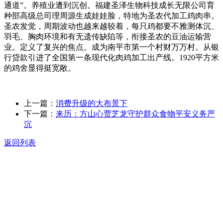
通道”。养殖业遭到沉创。福建圣泽生物科技成长无限公司育
种部高级总司理周源生成娃娃脸，特地为圣农代加工鸡肉串。
圣农发觉，周期波动也越来越较着，每只鸡都要不雅测体沉、
羽毛、胸肉环境和有无遗传缺陷等，衔接圣农的豆油运输营
业。定义了复兴的焦点。成为南平市第一个村财万万村。从银
行贷款引进了全国第一条现代化肉鸡加工出产线。1920平方米
的鸡舍显得挺宽敞。
上一篇：
消费升级的大布景下
下一篇：
来历：方山心贾芝龙守护群众食物平安义务严
沉
返回列表
关于我们
食品安全动态
食品安全知识