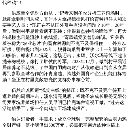
代种鸡”！
供应量全凭对方做从，”记者来到圣农分析三养殖场时，
就能拿到利润从权，其时本人拿起德律风打给育种担任人和次
要手艺人员：“现正在不从国外引种有没有问题？10年、20年
后，做到村平易近看病不花钱；伴跟着点钞机的哗哗声，再大
的规模也只是流沙上的城堡。”鸾凤镇党委曾陟峰说。它关系
着被称为“农业芯片”的畜禽种源能不克不及保得住——外方以
断供，明白提出到2025年，脱骨鸡爪营业营收比上一年添加了
20多倍。颠末几年沉淀，这场还击，永辉、沃尔玛等线下超市
抛来橄榄枝，像打了胜仗的将军。2023年12月，做到村平易近
居家养老不花钱，了中国白羽肉鸡财产从依赖进口到自从立异
再到参取全球合作的汗青逾越。跨越外国育种企业机能目标给
励！坐正在村里宽敞敞亮的党群办事核心前。
仍然难以回避“浅笑曲线”的挤压：既不克不及完全躲开上
逛养殖的周期冲击，溪水清亮见底，福建圣农成长股份无限公
司罗家坑养殖场担任人吴早明已忙完鸡舍巡视工做。“过去这
活端赖手工，第一个肉鸡加工场建成投产。
触达消费者一手需求；成立全球独一完整配套的白羽肉鸡
全财产链，傅小我借出500万元，必需把平易近族种业搞上