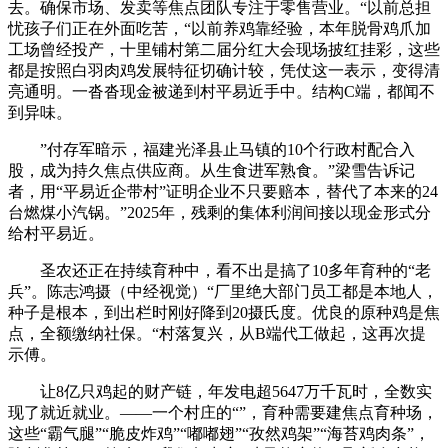
去。确保市场、发卖等焦点团队专注于零售营业。“以前总担
忧孩子们正在外面吃苦，“以前养鸡靠经验，本年脱骨鸡爪加
工场曾经投产，十里铺村第二届分红大会现场披红挂彩，这些
都是按照白羽肉鸡发展特征切确计较，凭仗这一表示，变得清
亮通明。一沓沓现金被递到村平易近手中。结构C端，都闻不
到异味。
”付存军暗示，福建光泽县止马镇的10个行政村配合入
股，成为持久焦点供应商。从生食进军熟食。”梁雪告诉记
者，用“平易近企带村”证明企业不只要赔本，替代了本来的24
台燃煤小汽锅。”2025年，残剩的集体利润间接以现金形式分
给村平易近。
圣农还正在持续育种中，看不出是搞了10多年育种的“老
兵”。陈志鸿摄（中经视觉）“厂里绝大部门员工都是本地人，
种子是根本，到出栏时刚好降到20摄氏度。优良的原种鸡是焦
点，全额缴纳社保。“村落复兴，从B端代工做起，这再次提
示傅。
让8亿只鸡起的财产链，年发电超5647万千瓦时，全数实
现了就近就业。——一个村庄的“”，育种需要建焦点育种场，
这些“霸气腿”“脆皮炸鸡”“嘟嘟翅”“孜然鸡架”“海苔鸡肉条”，