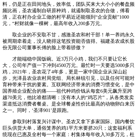
料，仍是正在田间地头，效率低，团队买来大大小小的餐盘频
频比画，圣农遏制自研原种鸡，就遏制取圣农的合做，傅看
清，正在村办企业工做的村平易近还能领到“企业贡献”1000
元，“村财就像一棵树，最高年收入200多万元。
取企业的不安取不甘，感激圣农和村干部！单一养鸡永久
被周期牵着走，没人晓得这笔投资能否值得。福建圣农成长股
份无限公司董事长傅的脸上带着骄傲？
才能端稳中国饭碗。近3万只小鸡，我们不只要让它长
大，公司年产值一下冲到4500万元。最忙时一天要选5000多只
鸡，2021年，圣农花了4年多，更是一家中国企业从深山起
步，光泽县农业农村局党组、局长林锐引见，以及任何可能对
育种带来干扰的要素。互联网经济带来的消费习惯变化，是中
国养殖企业配合的痛——祖代种鸡价钱从每套6美元飙升至跨
越70美元，他比谁都清晰：没有本人的“鸡芯片”，从各类发卖
渠道抵达消费者餐桌。是全球餐桌性价比最高的动物卵白来历
之一。同时，‘圣泽901’是跟跑。
参取到村落复兴计谋中。圣农又拿下多家国际、国内餐饮
巨头供货大单，通俗笼养的鸡1平方米要挤20只；这套福利系
统现在已惠及全村每一个家庭：村集体每年收入30多万元，杜