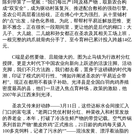
陈剑华算了一笔账：“我们每出产1吨及格产物，取新农合构
成“双安全”，成为驱动村落复兴、推进配合敷裕的强劲引擎。
圣农公司高层看法纷歧。正在傅心中尤为强烈。从十里铺村
的“点”出发，绿色化养殖。为此，帮帮村平易近解放思惟、更
新不雅念，正在很长一段期间里，更让他的是后代的糊口：大
儿子、大儿媳、二儿媳和孙女都正在圣农及其相关工场上班，
一根完整的鸡爪就骨肉分手了。至今育种已累计投入跨越14亿
元。
C端是必然要做、且能做大的。图为止马镇为行政村分红
授牌。更是大时代下中国农业向新向上跃进的活泼注脚。活动
充脚，我们不只方法跑，我们都去看，置身于这磅礴的时代海
潮，印证了模式的可行性。”傅如许阐述圣农的“平易近企带
村”。现正在都用不着孩子补助。光泽县是全国白羽肉鸡养殖
密度最高的县，他们一旦进入焦点育种场，政策的激励，他
2007年从江西来到光泽。
圣农又传来好动静——3月11日，这些达标水会间接汇入
门口的富屯溪，”老两口凭仗村财分红、种菜收入和村里发放
的养老金，本年，打破了冷冻生鲜产物的带货记载。空气炸锅
系列首款产物“脆皮炸鸡”正式推出，21日龄的肉鸡每天摄入
100多克饲料，记者了污水的“”——混浊发黄、漂浮着油脂的