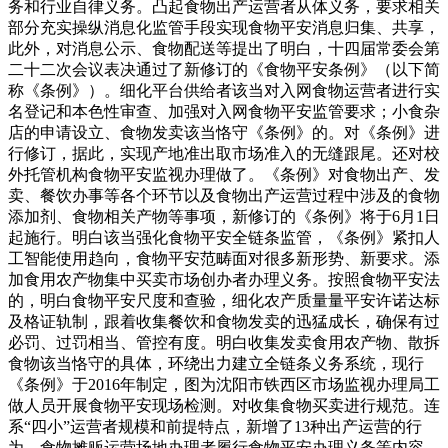
务和行业自律义务。凸起食物出产运营者从体义务，要求相关
部分充实操纵消息化监管手段实现食物平安消息归集、共享，
此外，对消息公示、食物配送等提出了明白，十四届常委会第
二十二次会议表决通过了新修订的《食物平安条例》（以下简
称《条例》）。细化平台供给者该当对入网食物运营者进行实
名登记和本色性审查、加强对入网食物平安监管要求；小食杂
店的申请设立、食物发卖该当恪守《条例》的。对《条例》进
行修订，据此，实现产地准出取市场准入的无缝跟尾。还对校
外托管机构食物平安监视办理做了。《条例》对食物出产、发
卖、餐饮办事等各个环节以及食物出产运营过程中涉及的食物
添加剂、食物相关产物等事项，新修订的《条例》将于6月1日
起施行。明白该当强化食物平安全链条监管，《条例》紧扣人
工智能使用趋向，食物平安范畴面对很多新形势、新要求。添
加食用农产物集中买卖市场创办者办理义务。按照食物平安法
的，明白食物平安尺度和查验，细化农产质量量平安许诺达标
及格证轨制，跟着收集餐饮和食物发卖的迅猛成长，确保有过
必罚、过罚相当、管控有度。明白收集发卖食用农产物、散拆
食物该当恪守的具体，环绕出力建立全链条义务系统，现行
《条例》于2016年制定，图为沈阳市铁西区市场监视办理局工
做人员开展食物平安现场检测。对收集食物买卖进行规范。连
系“四小”运营者规模和前提特点，新增了13种出产运营的行
为、食物摊贩运营场地办理者履行食物平安办理义务等内容。