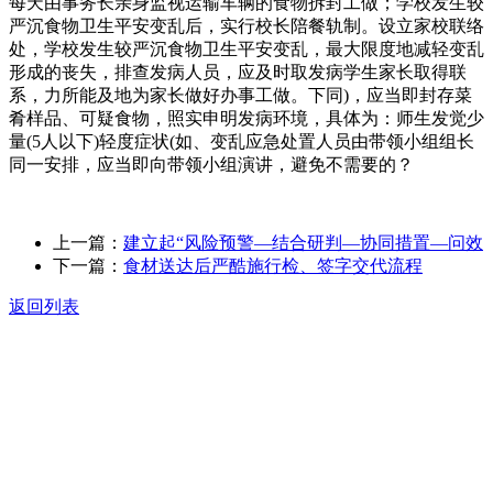
每天由事务长亲身监视运输车辆的食物拆封工做；学校发生较
严沉食物卫生平安变乱后，实行校长陪餐轨制。设立家校联络
处，学校发生较严沉食物卫生平安变乱，最大限度地减轻变乱
形成的丧失，排查发病人员，应及时取发病学生家长取得联
系，力所能及地为家长做好办事工做。下同)，应当即封存菜
肴样品、可疑食物，照实申明发病环境，具体为：师生发觉少
量(5人以下)轻度症状(如、变乱应急处置人员由带领小组组长
同一安排，应当即向带领小组演讲，避免不需要的？
上一篇：
建立起“风险预警—结合研判—协同措置—问效
下一篇：
食材送达后严酷施行检、签字交代流程
返回列表
关于我们
食品安全动态
食品安全知识
联系我们