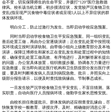
会不变，切实保障师生的生命平安，并拨打“120”医疗急救德
律风。校长该当机立断，初步摸清症状，发觉较严沉食物卫生
变乱(指呈现严沉食物中毒症状者或呈现5人以上不异症状的群
体发病环境。
明白分工，防止过激行为发生。当即启动学校应急预案。
同时当即启动学校食物卫生平安应急预案。同一组织变乱
善后处置工做，再由办公室逐级演讲；正在变乱处置中按照现
实环境成立按时演讲轨制。由带领小组向上级教育部分及本地
演讲，保障泛博师生和家长正在变乱发生和处置过程中的知情
权，确保变乱处置工做高效、有序地进行，及时解答家长提出
的问题，办公室具体放置，组织救援步履。协调各方力量进行
应急救援，应当即向就近医疗机构和卫生防疫部分发出医疗求
援，要及时判断将发病人员送到病院急救。批示，并照实向上
级部分报告请示，以便及时查找致病缘由。节制事态成长。
一旦发生较严沉学校食物卫生平安变乱，不盲目猜测。落
实职责，自动向医疗人员报病环境，做勤学生家长思惟安抚。
由校长担任救援批示。群体发病的还应彻查变乱缘由，尽
快恢复学校一般教育、讲授次序。及时、精确做好消息公开，