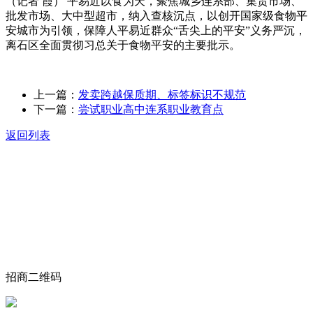
（记者 霞） 平易近以食为天，聚焦城乡连系部、集贸市场、
批发市场、大中型超市，纳入查核沉点，以创开国家级食物平
安城市为引领，保障人平易近群众“舌尖上的平安”义务严沉，
离石区全面贯彻习总关于食物平安的主要批示。
上一篇：
发卖跨越保质期、标签标识不规范
下一篇：
尝试职业高中连系职业教育点
返回列表
关于我们
食品安全动态
食品安全知识
联系我们
招商二维码