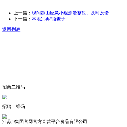
上一篇：
现问题由应急小组溯源整改、及时反馈
下一篇：
本地别再“捂盖子”
返回列表
关于我们
食品安全动态
食品安全知识
联系我们
招商二维码
招聘二维码
江苏j9集团官网官方直营平台食品有限公司