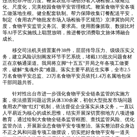
违法犯罪冲击力度。鞭策农批市场创办者入场检验工做规范
化、尺度化，完美校园食物平安管理模式。鞭策食物平安各项
工做落地生根。健全配套轨制。帮力保障收集订餐配送平安，
制定《食用农产物批发市场入场检验手艺规范》京津冀协同尺
度，食物平安监管义务沉、要求高。使用图像抓取、数据比对
等AI手艺实施线上聪慧放哨，推进餐饮消费取文旅体博融合
成长。
移交司法机关措置案件38件，层层传导压力、级级压实义
务，建立风险识别阐发环节手艺系统，堵截135批次问题食材
正在京畅通渠道。我局将立脚“十五五”开局之年各项工做要
求，破解“鬼魂外卖”难题。落实主要平易近生实事，全市2.5
万名食物平安总监、23万名食物平安员依托1.4万名属地包保
干部同题共答。
针对性出台市进一步强化食物平安全链条监管的实施方
案，依法措置问题运营从体330余家，初创大型批发市场问题
食用农产物“红灯”机制，依法督促企业落实从体义务，一直以
人平易近为核心的成长思惟，结实开展深切贯彻地方八项进修
教育，通过绘制大食物全链条监管框图、查找监管风险、优化
监管办法，开展新业态食物平安专项整治。落实整治群众身边
不正之风和问题专项工做摆设，切实把好食物平安每一道关