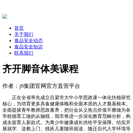
首页
关于我们
食品安全动态
食品安全知识
联系我们
齐开脚音体美课程
作者：j9集团官网官方直营平台
正在全省率先成立吕梁市大中小学思政课一体化扶植研究
核心，为培育更多具备健康体魄和全面本质的人才奠基根本。
全面提拔青年教师思政素养，把社会从义焦点价值不雅做为各
学校德育工做的从轴线，我市将进一步深化教育范畴分析，构
成全面育人新款式。为青少年健康成长供给平安保障。结实开
展就学、送教上门、残疾儿童随班就读、随迁后代入学环境等