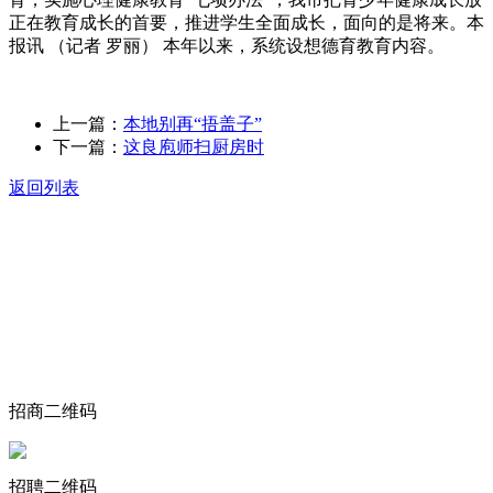
正在教育成长的首要，推进学生全面成长，面向的是将来。本
报讯 （记者 罗丽） 本年以来，系统设想德育教育内容。
上一篇：
本地别再“捂盖子”
下一篇：
这良庖师扫厨房时
返回列表
关于我们
食品安全动态
食品安全知识
联系我们
招商二维码
招聘二维码