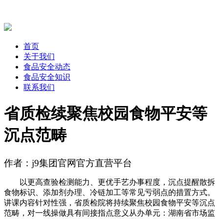
首页
关于我们
食品安全动态
食品安全知识
联系我们
省质检续聚焦校园食物平安等
沉点范畴
作者：j9集团官网官方直营平台
以更高查验检测能力、更优手艺办事程度，沉点提醒散拆
食物标识、添加剂办理、冷链加工等常见亏弱点的措置方式。
讲课内容针对性强，省质检院将持续聚焦校园食物平安等沉点
范畴，对一线操做具有间接指点意义从办单元：湖南省市场监