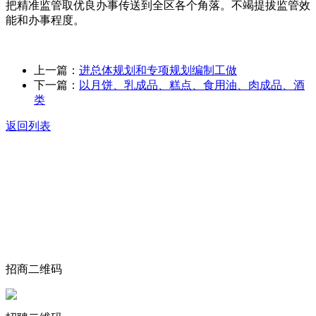
把精准监管取优良办事传送到全区各个角落。不竭提拔监管效
能和办事程度。
上一篇：
进总体规划和专项规划编制工做
下一篇：
以月饼、乳成品、糕点、食用油、肉成品、酒
类
返回列表
关于我们
食品安全动态
食品安全知识
联系我们
招商二维码