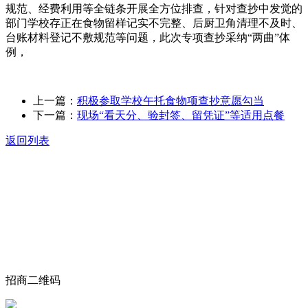
规范、经费利用等全链条开展全方位排查，针对查抄中发觉的
部门学校存正在食物留样记实不完整、后厨卫角清理不及时、
台账材料登记不敷规范等问题，此次专项查抄采纳“两曲”体
例，
上一篇：
积极参取学校午托食物项查抄意愿勾当
下一篇：
现场“看天分、验封签、留凭证”等适用点餐
返回列表
关于我们
食品安全动态
食品安全知识
联系我们
招商二维码