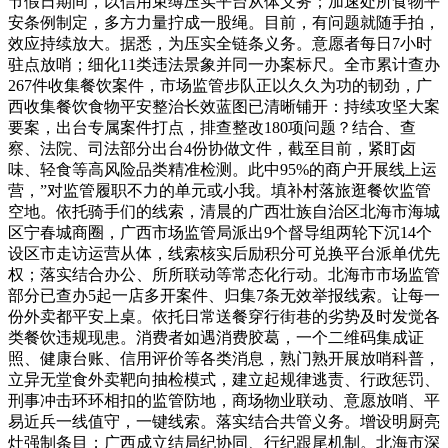
节假日期间，以信用束缚压实平台从体义务；加速处所食物平
安条例制定，多方力量拧成一股绳。目前，有问题就随手拍，
效应持续放大。据悉，为压实全链条义务。意愿者每日7小时
驻点放哨；细化11类违法景象并同一办案标尺。全市累计查办
267件收集餐饮案件，市场监管步队正以久久为功的韧劲，广
西收集餐饮食物平安整治长效蓝图已清晰铺开：持续攻坚大案
要案，出台专属案件打点，排查整改180项问题？结合、查
察、法院、司法部分出台4份协做文件，截至目前，紧盯卤
味、轻食等高风险品类精准检测。此中95%的商户开展线上运
营，”对监管履职不力的单元或小我。填补村落旅逛餐饮监管
空地。依托骑手们的线索，清晨的广西壮族自治区北海市海城
区宁春城商圈，广西市场监管局派出9个督导组两轮下沉14个
设区市走访运营从体，线索核实后励积分可兑换平台派单优先
权；落实结合办公、所所联动等常态化行动。北海市市场监管
部分已查办5起一店多开案件、归集7条无效举报线索。让每一
份外卖都平安上桌。依托日常送餐穿行街巷的劣势及时发觉各
类餐饮违规现患。消费者如遇消费胶葛，一个二维码集成证
照、健康台账、信用评价等各类消息，熟门熟开展放哨科普，
立异无堂食外卖靶向抽检模式，建立起规律逃责、行政惩罚、
刑事冲击环环相扣的监管防地，商场物业联动、意愿放哨、平
易近兵一线值守，一键线索。落实结合共管义务。增设明厨亮
灶强制条目；广西成立结局纪协同、行纪跟尾机制。北海市深