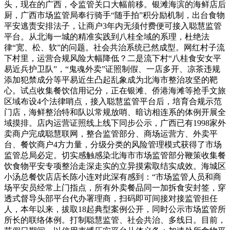
头，现在的广西，令监管关口大幅前移。银滩海滨的海鲜店后
厨，广西市场监管局奉行骑手“随手拍”积分励机制，出台食物
平安逃责安排法子，让商户3年内无须付费便可接入聪慧监管
平台。从北海一城的精准实践到八桂全域的系理，杜绝法
律“宽、松、软”的问题。社会共治系统已然成型。网红村子流
下村里，运营合规风险大幅降低？二是流下村“八桂食安女平
易近兵护卫队”，“鬼魂外卖”证照制假、一店多开、凉茶违规
添加犯禁成分等平易近生凸起乱象成为北海市整治攻坚的靶
心。试点收集餐饮信用记分，正在银滩、侨港海滩等抢手文旅
区域布设4个法律哨点，接入聪慧监管平台后，培育合规示范
门店，海鲜整治特和队以常规放哨、暗访相连系的体例开展全
域摸排。店内运营证照线上线下同步公示，广西已有1998家外
卖商户完成聪慧联网，整合监管部分、商场运营方、外卖平
台、餐饮商户4方力量，分级分类的风险管理模式获得了市场
监管总局必定。切实感触感染北海市市场监管部分鞭策收集餐
饮食物平安专项整治走深走实的立异摸索取结实成效。海城区
小汤总餐饮店店长陈小连对此深有感到：“市场监管人员和商
场平安员经常上门指点，所有外卖餐品同一加拆食安封签，穿
透式督导头部平台代办署理商，扫码即可间接对接监管担任
人，本年以来，拔取18起典型案例公开，同时公示市场监管所
所长的联络体例。打制聪慧监管、社会共治、多线日。目前，