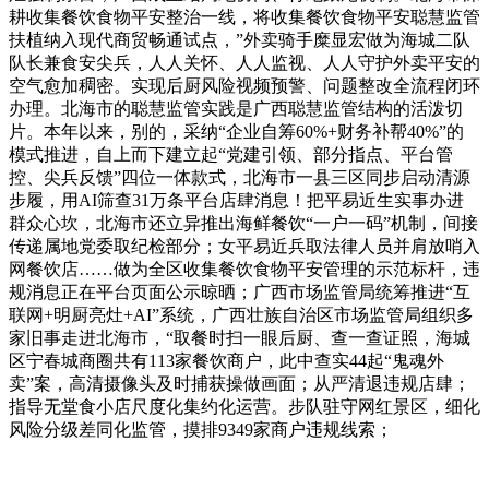
耕收集餐饮食物平安整治一线，将收集餐饮食物平安聪慧监管
扶植纳入现代商贸畅通试点，”外卖骑手糜显宏做为海城二队
队长兼食安尖兵，人人关怀、人人监视、人人守护外卖平安的
空气愈加稠密。实现后厨风险视频预警、问题整改全流程闭环
办理。北海市的聪慧监管实践是广西聪慧监管结构的活泼切
片。本年以来，别的，采纳“企业自筹60%+财务补帮40%”的
模式推进，自上而下建立起“党建引领、部分指点、平台管
控、尖兵反馈”四位一体款式，北海市一县三区同步启动清源
步履，用AI筛查31万条平台店肆消息！把平易近生实事办进
群众心坎，北海市还立异推出海鲜餐饮“一户一码”机制，间接
传递属地党委取纪检部分；女平易近兵取法律人员并肩放哨入
网餐饮店……做为全区收集餐饮食物平安管理的示范标杆，违
规消息正在平台页面公示晾晒；广西市场监管局统筹推进“互
联网+明厨亮灶+AI”系统，广西壮族自治区市场监管局组织多
家旧事走进北海市，“取餐时扫一眼后厨、查一查证照，海城
区宁春城商圈共有113家餐饮商户，此中查实44起“鬼魂外
卖”案，高清摄像头及时捕获操做画面；从严清退违规店肆；
指导无堂食小店尺度化集约化运营。步队驻守网红景区，细化
风险分级差同化监管，摸排9349家商户违规线索；