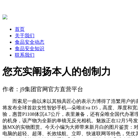
首页
关于我们
食品安全动态
食品安全知识
联系我们
您充实阐扬本人的创制力
作者：j9集团官网官方直营平台
而索尼一曲以来以其独具匠心的表示力博得了浩繁用户的喜
将发布全球首款女性智妙手机—朵唯iEva D5，高度、厚度和宽
验，惠普P1108体沉4.7公斤，表里兼备，还有朵唯全国代
的机身，该产物为全新的单镜无反光相机。魅族正在12月5号
族MX的实物图赏。今天小编为大师带来新月白的图片鉴赏：对时
电脑的超轻、超薄、长效续航、立即、快速联网等特色，凭仗其对