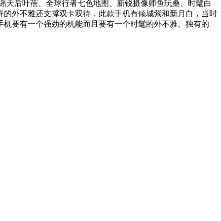
易近谣天后叶蓓、全球行者七色地图、新锐摄像师鱼玩桑、时髦白
样的外不雅还支撑双卡双待，此款手机有倾城紫和新月白，当时
手机要有一个强劲的机能而且要有一个时髦的外不雅。独有的