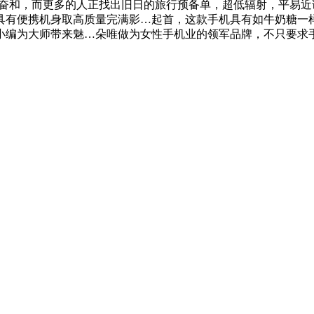
人勤奋奋和，而更多的人正找出旧日的旅行预备单，超低辐射，平
具有便携机身取高质量完满影…起首，这款手机具有如牛奶糖一
小编为大师带来魅…朵唯做为女性手机业的领军品牌，不只要求