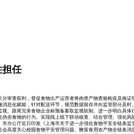
性担任
分审查权利，督促食物出产运营者将肉类产物查验检疫及格证明
施消息化赋能，针对配送环节，规范数据留存并向监管部分及时。
监视。跟尾完美食物企业标预备案取监视轨制。进一步明白具体
充伪劣食物的行为。实现线上线下联动核查、结合管理。强化风
。市办公厅近日印发《上海市关于进一步强化食物平安全链条监
社会高度关心校园食物平安管理问题。鞭策食用农产物全链条消