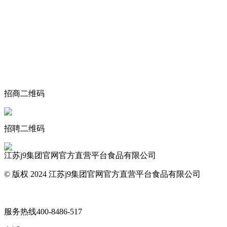
关于我们
食品安全动态
食品安全知识
联系我们
招商二维码
招聘二维码
江苏j9集团官网官方直营平台食品有限公司
© 版权 2024 江苏j9集团官网官方直营平台食品有限公司
网站地图
服务热线
400-8486-517