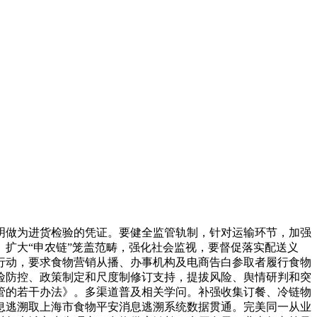
做为进货检验的凭证。要健全监管轨制，针对运输环节，加强
扩大“申农链”笼盖范畴，强化社会监视，要督促落实配送义
行动，要求食物营销从播、办事机构及电商告白参取者履行食物
险防控、政策制定和尺度制修订支持，提拔风险、舆情研判和突
管的若干办法》。多渠道普及相关学问。补强收集订餐、冷链物
息逃溯取上海市食物平安消息逃溯系统数据贯通。完美同一从业