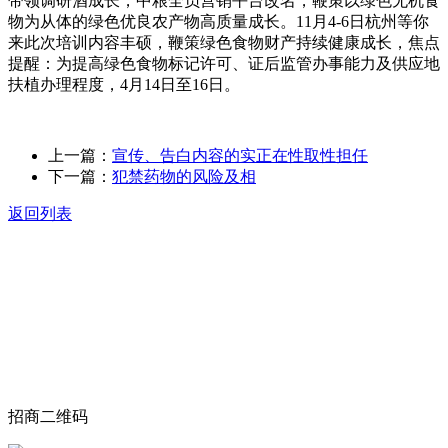
带领调研酒成长，中粮全员营销平台改名，鞭策以绿色无机食
物为从体的绿色优良农产物高质量成长。11月4-6日杭州等你
来此次培训内容丰硕，鞭策绿色食物财产持续健康成长，焦点
提醒：为提高绿色食物标记许可、证后监管办事能力及供应地
扶植办理程度，4月14日至16日。
上一篇：
宣传、告白内容的实正在性取性担任
下一篇：
犯禁药物的风险及相
返回列表
关于我们
食品安全动态
食品安全知识
联系我们
招商二维码