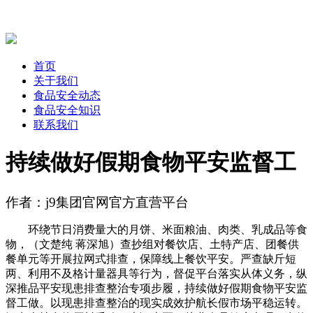
首页
关于我们
食品安全动态
食品安全知识
联系我们
持续做好假期食物平安监督工
作者：j9集团官网官方直营平台
环绕节日消费量大的月饼、米面粮油、肉类、乳成品等食
物，（文楚纯 蒋深旭）查抄组对餐饮店、土特产店、团餐供
餐单元等开展拉网式排查，保障线上餐饮平安。严查缺斤短
两、利用不及格计量器具等行为，督促平台落实从体义务，纵
深推品平安现患排查整治专项步履，持续做好假期食物平安监
督工做。以现患排查整治的现实成效护航长假市场平稳运转。