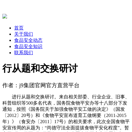
首页
关于我们
食品安全动态
食品安全知识
联系我们
行从题和交换研讨
作者：j9集团官网官方直营平台
进行从题和交换研讨。来自相关部委、行业企业、旧事、
科普组织等500多名代表，国务院食物平安办等十八部分下发
通知，按照《国务院关于加强食物平安工做的决定》（国发
〔2012〕20号）和《食物平安宣布道育工做纲要（2011-2015
年）》（食安办〔2011〕17号）的相关要求，此次全国食物平
安宣传周的从题为：“尚德守法全面提拔食物平安化程度”。暂