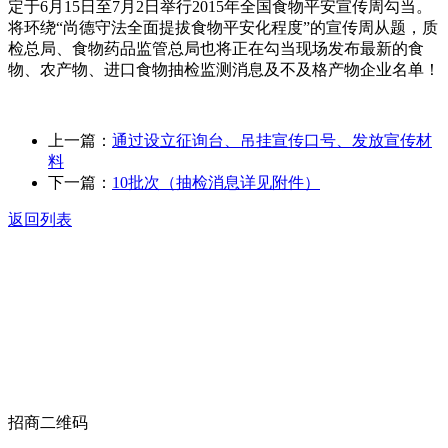
定于6月15日至7月2日举行2015年全国食物平安宣传周勾当。
将环绕“尚德守法全面提拔食物平安化程度”的宣传周从题，质
检总局、食物药品监管总局也将正在勾当现场发布最新的食
物、农产物、进口食物抽检监测消息及不及格产物企业名单！
上一篇：
通过设立征询台、吊挂宣传口号、发放宣传材
料
下一篇：
10批次（抽检消息详见附件）
返回列表
关于我们
食品安全动态
食品安全知识
联系我们
招商二维码