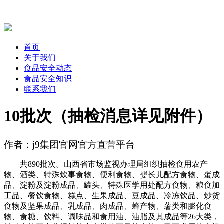
首页
关于我们
食品安全动态
食品安全知识
联系我们
10批次（抽检消息详见附件）
作者：j9集团官网官方直营平台
共890批次。山西省市场监视办理局组织抽检食用农产
物、酒类、特殊炊事食物、便利食物、婴长儿配方食物、蛋成
品、淀粉及淀粉成品、罐头、特殊医学用处配方食物、粮食加
工品、餐饮食物、糕点、生果成品、豆成品、冷冻饮品、炒货
食物及坚果成品、乳成品、肉成品、蜂产物、薯类和膨化食
物、食糖、饮料、调味品和食用油、油脂及其成品等26大类，