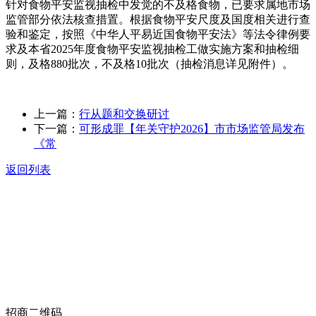
针对食物平安监视抽检中发觉的不及格食物，已要求属地市场
监管部分依法核查措置。根据食物平安尺度及国度相关进行查
验和鉴定，按照《中华人平易近国食物平安法》等法令律例要
求及本省2025年度食物平安监视抽检工做实施方案和抽检细
则，及格880批次，不及格10批次（抽检消息详见附件）。
上一篇：
行从题和交换研讨
下一篇：
可形成罪【年关守护2026】市市场监管局发布
《常
返回列表
关于我们
食品安全动态
食品安全知识
联系我们
招商二维码