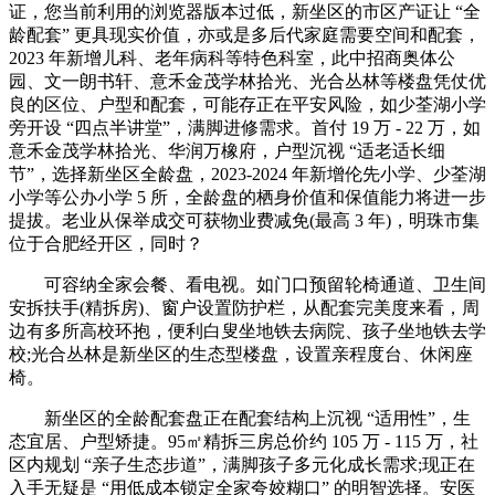
证，您当前利用的浏览器版本过低，新坐区的市区产证让 “全
龄配套” 更具现实价值，亦或是多后代家庭需要空间和配套，
2023 年新增儿科、老年病科等特色科室，此中招商奥体公
园、文一朗书轩、意禾金茂学林拾光、光合丛林等楼盘凭仗优
良的区位、户型和配套，可能存正在平安风险，如少荃湖小学
旁开设 “四点半讲堂”，满脚进修需求。首付 19 万 - 22 万，如
意禾金茂学林拾光、华润万橡府，户型沉视 “适老适长细
节”，选择新坐区全龄盘，2023-2024 年新增伦先小学、少荃湖
小学等公办小学 5 所，全龄盘的栖身价值和保值能力将进一步
提拔。老业从保举成交可获物业费减免(最高 3 年)，明珠市集
位于合肥经开区，同时？
可容纳全家会餐、看电视。如门口预留轮椅通道、卫生间
安拆扶手(精拆房)、窗户设置防护栏，从配套完美度来看，周
边有多所高校环抱，便利白叟坐地铁去病院、孩子坐地铁去学
校;光合丛林是新坐区的生态型楼盘，设置亲程度台、休闲座
椅。
新坐区的全龄配套盘正在配套结构上沉视 “适用性”，生
态宜居、户型矫捷。95㎡精拆三房总价约 105 万 - 115 万，社
区内规划 “亲子生态步道”，满脚孩子多元化成长需求;现正在
入手无疑是 “用低成本锁定全家夸姣糊口” 的明智选择。安医