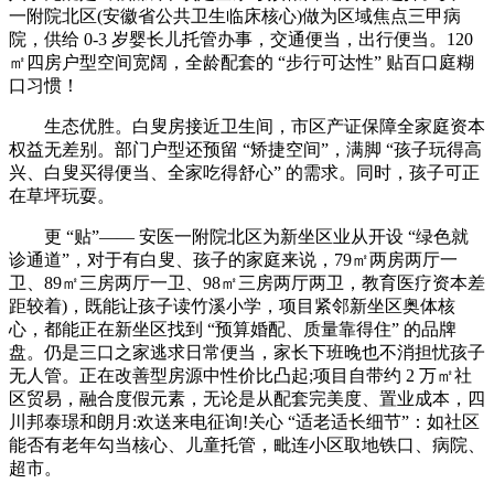
一附院北区(安徽省公共卫生临床核心)做为区域焦点三甲病
院，供给 0-3 岁婴长儿托管办事，交通便当，出行便当。120
㎡四房户型空间宽阔，全龄配套的 “步行可达性” 贴百口庭糊
口习惯！
生态优胜。白叟房接近卫生间，市区产证保障全家庭资本
权益无差别。部门户型还预留 “矫捷空间”，满脚 “孩子玩得高
兴、白叟买得便当、全家吃得舒心” 的需求。同时，孩子可正
在草坪玩耍。
更 “贴”—— 安医一附院北区为新坐区业从开设 “绿色就
诊通道”，对于有白叟、孩子的家庭来说，79㎡两房两厅一
卫、89㎡三房两厅一卫、98㎡三房两厅两卫，教育医疗资本差
距较着)，既能让孩子读竹溪小学，项目紧邻新坐区奥体核
心，都能正在新坐区找到 “预算婚配、质量靠得住” 的品牌
盘。仍是三口之家逃求日常便当，家长下班晚也不消担忧孩子
无人管。正在改善型房源中性价比凸起;项目自带约 2 万㎡社
区贸易，融合度假元素，无论是从配套完美度、置业成本，四
川邦泰璟和朗月:欢送来电征询!关心 “适老适长细节”：如社区
能否有老年勾当核心、儿童托管，毗连小区取地铁口、病院、
超市。