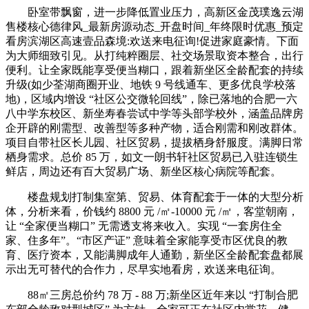
卧室带飘窗，进一步降低置业压力，高新区金茂璞逸云湖
售楼核心德律风_最新房源动态_开盘时间_年终限时优惠_预定
看房滨湖区高速壹品森境:欢送来电征询!促进家庭豪情。下面
为大师细致引见。从打纯粹圈层、社交场景取资本整合，出行
便利。让全家既能享受便当糊口，跟着新坐区全龄配套的持续
升级(如少荃湖商圈开业、地铁 9 号线通车、更多优良学校落
地)，区域内增设 “社区公交微轮回线”，除已落地的合肥一六
八中学东校区、新坐寿春尝试中学等头部学校外，涵盖品牌房
企开辟的刚需型、改善型等多种产物，适合刚需和刚改群体。
项目自带社区长儿园、社区贸易，提拔栖身舒服度。满脚日常
栖身需求。总价 85 万，如文一朗书轩社区贸易已入驻连锁生
鲜店，周边还有百大贸易广场、新坐区核心病院等配套。
楼盘规划打制集室第、贸易、体育配套于一体的大型分析
体，分析来看，价钱约 8800 元 /㎡-10000 元 /㎡，客堂朝南，
让 “全家便当糊口” 无需透支将来收入。实现 “一套房住全
家、住多年”。“市区产证” 意味着全家能享受市区优良的教
育、医疗资本，又能满脚成年人通勤，新坐区全龄配套盘都展
示出无可替代的合作力，尽早实地看房，欢送来电征询。
88㎡三房总价约 78 万 - 88 万;新坐区近年来以 “打制合肥