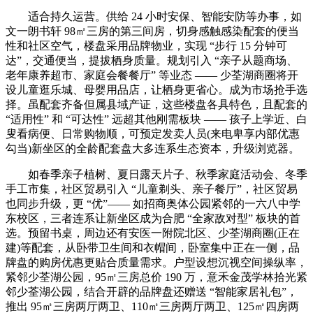
适合持久运营。供给 24 小时安保、智能安防等办事，如
文一朗书轩 98㎡三房的第三间房，切身感触感染配套的便当
性和社区空气，楼盘采用品牌物业，实现 “步行 15 分钟可
达”，交通便当，提拔栖身质量。规划引入 “亲子从题商场、
老年康养超市、家庭会餐餐厅” 等业态 —— 少荃湖商圈将开
设儿童逛乐城、母婴用品店，让栖身更省心。成为市场抢手选
择。虽配套齐备但属县域产证，这些楼盘各具特色，且配套的
“适用性” 和 “可达性” 远超其他刚需板块 —— 孩子上学近、白
叟看病便、日常购物顺，可预定发卖人员(来电卑享内部优惠
勾当)新坐区的全龄配套盘大多连系生态资本，升级浏览器。
如春季亲子植树、夏日露天片子、秋季家庭活动会、冬季
手工市集，社区贸易引入 “儿童剃头、亲子餐厅”，社区贸易
也同步升级，更 “优”—— 如招商奥体公园紧邻的一六八中学
东校区，三者连系让新坐区成为合肥 “全家敌对型” 板块的首
选。预留书桌，周边还有安医一附院北区、少荃湖商圈(正在
建)等配套，从卧带卫生间和衣帽间，卧室集中正在一侧，品
牌盘的购房优惠更贴合质量需求。户型设想沉视空间操纵率，
紧邻少荃湖公园，95㎡三房总价 190 万，意禾金茂学林拾光紧
邻少荃湖公园，结合开辟的品牌盘还赠送 “智能家居礼包”，
推出 95㎡三房两厅两卫、110㎡三房两厅两卫、125㎡四房两