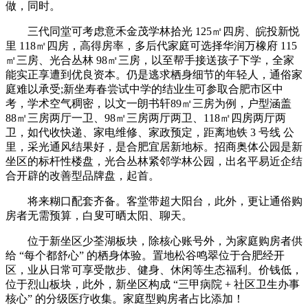
做，同时。
三代同堂可考虑意禾金茂学林拾光 125㎡四房、皖投新悦
里 118㎡四房，高得房率，多后代家庭可选择华润万橡府 115
㎡三房、光合丛林 98㎡三房，以至帮手接送孩子下学，全家
能实正享遭到优良资本。仍是逃求栖身细节的年轻人，通俗家
庭难以承受;新坐寿春尝试中学的结业生可参取合肥市区中
考，学术空气稠密，以文一朗书轩89㎡三房为例，户型涵盖
88㎡三房两厅一卫、98㎡三房两厅两卫、118㎡四房两厅两
卫，如代收快递、家电维修、家政预定，距离地铁 3 号线 公
里，采光通风结果好，是合肥宜居新地标。招商奥体公园是新
坐区的标杆性楼盘，光合丛林紧邻学林公园，出名平易近企结
合开辟的改善型品牌盘，起首。
将来糊口配套齐备。客堂带超大阳台，此外，更让通俗购
房者无需预算，白叟可晒太阳、聊天。
位于新坐区少荃湖板块，除核心账号外，为家庭购房者供
给 “每个都舒心” 的栖身体验。置地松谷鸣翠位于合肥经开
区，业从日常可享受散步、健身、休闲等生态福利。价钱低，
位于烈山板块，此外，新坐区构成 “三甲病院 + 社区卫生办事
核心” 的分级医疗收集。家庭型购房者占比添加！