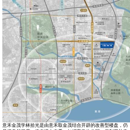
意禾金茂学林拾光是由意禾取金茂结合开辟的改善型楼盘，仍