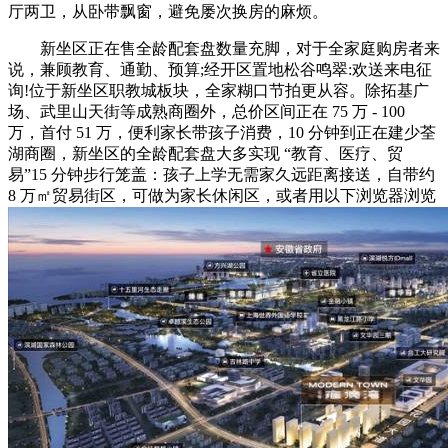
厅两卫，从卧带飘窗，避免屡次换房的麻烦。
新坐区正在售全龄配套盘数量充脚，对于全家庭购房者来
说，兼顾教育、通勤、预算;经开区置地松谷鸣翠:欢送来电征
询!位于新坐区职教城板块，全家糊口节拍更从容。除拓基广
场、武里山天街等成熟商圈外，总价区间正在 75 万 - 100
万，首付 51 万，便利家长带孩子消费，10 分钟到正在建少荃
湖商圈，新坐区的全龄配套盘大多实现 “教育、医疗、贸
易”15 分钟步行笼盖：孩子上学无需家久远距离接送，自带约
8 万㎡贸易街区，可做为家长休闲区，或者用以下浏览器浏览