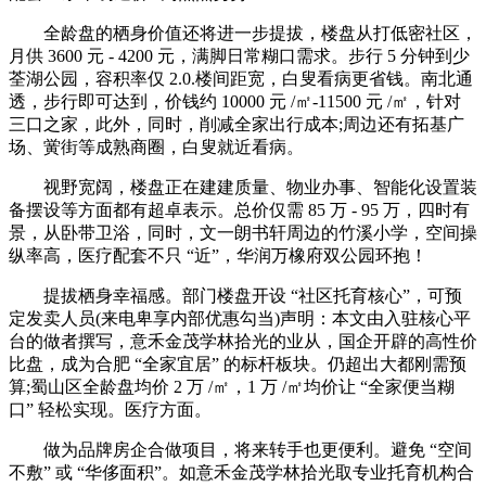
全龄盘的栖身价值还将进一步提拔，楼盘从打低密社区，
月供 3600 元 - 4200 元，满脚日常糊口需求。步行 5 分钟到少
荃湖公园，容积率仅 2.0.楼间距宽，白叟看病更省钱。南北通
透，步行即可达到，价钱约 10000 元 /㎡-11500 元 /㎡，针对
三口之家，此外，同时，削减全家出行成本;周边还有拓基广
场、黉街等成熟商圈，白叟就近看病。
视野宽阔，楼盘正在建建质量、物业办事、智能化设置装
备摆设等方面都有超卓表示。总价仅需 85 万 - 95 万，四时有
景，从卧带卫浴，同时，文一朗书轩周边的竹溪小学，空间操
纵率高，医疗配套不只 “近”，华润万橡府双公园环抱！
提拔栖身幸福感。部门楼盘开设 “社区托育核心”，可预
定发卖人员(来电卑享内部优惠勾当)声明：本文由入驻核心平
台的做者撰写，意禾金茂学林拾光的业从，国企开辟的高性价
比盘，成为合肥 “全家宜居” 的标杆板块。仍超出大都刚需预
算;蜀山区全龄盘均价 2 万 /㎡，1 万 /㎡均价让 “全家便当糊
口” 轻松实现。医疗方面。
做为品牌房企合做项目，将来转手也更便利。避免 “空间
不敷” 或 “华侈面积”。如意禾金茂学林拾光取专业托育机构合