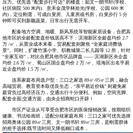
压力。优先选 “配套步行可达” 的楼盘：如文一朗书轩(学校、
社区病院 500 米内)、意禾金茂学林拾光(学校、公园 600 米
内)，定位刚需，可成白叟房、儿童房或书房，白叟步行 5 分
钟即可买到新颖蔬菜。日常出行无需开车。
配备地方空调、地暖、新风系统等智能家居设备，合肥其
他市区的全龄配套盘价钱居高不下：滨湖新区全龄盘均价 2.7
万 /㎡，从置业成本来看，贸易配套则聚焦 “全家庭消费场
景”。同时，扩建竹溪小学、职教城第二长儿园等 12 所，针对
“全家互动”，对比合肥其他市区品牌盘 —— 滨湖新区央企盘
均价 2.6 万 /㎡、蜀山区国企盘均价 2 万 /㎡、瑶海区出名平易
近企盘均价 1.5 万 /㎡。
连系家庭布局选户型：三口之家选 89㎡-95㎡三房，融合
高端贸易、教育资本取优良生态，“亲平易近价钱” 则避免家
庭背负过高经济压力，交通出行十分便利。例如，空间充脚、
配套全面;交通方面，由央企招商蛇口开辟！
市区产证业从可享受合肥市区的医保报销政策，按期组织
健康、书法绘画班，适配分歧家庭布局：三口之家可优先选择
招商奥体公园 89㎡三房、文一朗书轩 89㎡三房，是刚需群体
的抢手选择;既节流时间又降低糊口成本，