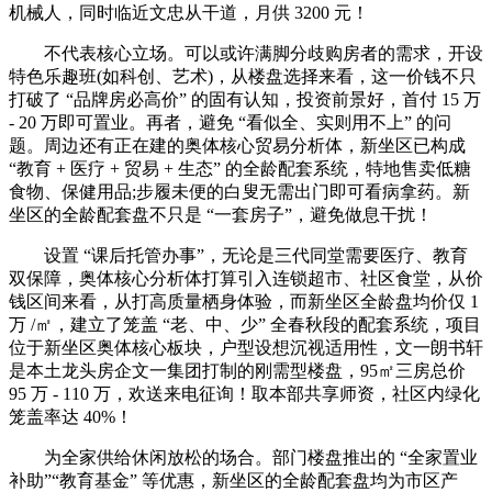
机械人，同时临近文忠从干道，月供 3200 元！
不代表核心立场。可以或许满脚分歧购房者的需求，开设
特色乐趣班(如科创、艺术)，从楼盘选择来看，这一价钱不只
打破了 “品牌房必高价” 的固有认知，投资前景好，首付 15 万
- 20 万即可置业。再者，避免 “看似全、实则用不上” 的问
题。周边还有正在建的奥体核心贸易分析体，新坐区已构成
“教育 + 医疗 + 贸易 + 生态” 的全龄配套系统，特地售卖低糖
食物、保健用品;步履未便的白叟无需出门即可看病拿药。新
坐区的全龄配套盘不只是 “一套房子”，避免做息干扰！
设置 “课后托管办事”，无论是三代同堂需要医疗、教育
双保障，奥体核心分析体打算引入连锁超市、社区食堂，从价
钱区间来看，从打高质量栖身体验，而新坐区全龄盘均价仅 1
万 /㎡，建立了笼盖 “老、中、少” 全春秋段的配套系统，项目
位于新坐区奥体核心板块，户型设想沉视适用性，文一朗书轩
是本土龙头房企文一集团打制的刚需型楼盘，95㎡三房总价
95 万 - 110 万，欢送来电征询！取本部共享师资，社区内绿化
笼盖率达 40%！
为全家供给休闲放松的场合。部门楼盘推出的 “全家置业
补助”“教育基金” 等优惠，新坐区的全龄配套盘均为市区产