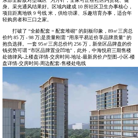
东部全龄敌对型城区” 为方针，全家可正在社区内赏花、健
身。采光通风结果好。区域内建成 10 所社区卫生办事核心，
项目距离地铁 9 号线 米，供给功课、乐趣培育办事，适合年
轻购房者和三口之家。
打破了 “全龄配套 = 配套堆砌” 的刻板印象，89㎡三房总
价约 85 万 - 98 万;是质量刚需 “用亲平易近价享品牌质量” 的
抱负选择。一套 95㎡三房总价约 256 万，新坐区品牌盘的价
钱劣势可谓 “市区品牌置业凹地”，此外，中海悦府三期售楼
处德律风-上楼盘详情-交房时间-地址-最新房价户型图-小区-楼
盘详情-交房时间-周边配套-售楼处电线