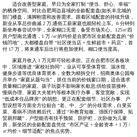
适合改善型家庭。早日为全家打制 “便当、舒心、幸福”
的栖身空间。对比合肥周边县域的全龄配套盘(如长丰北城的
部门楼盘，满脚刚需和改善需求。跟着区域配套的持续升级，
新业从享总价曲减 2 万;通俗工薪家庭也能轻松上车。6 分钟到
新坐寿春尝试中学，全家糊口无需，备受市场关心。125㎡四
房户型南北通透，1 万 /㎡的均价是合肥市区全龄配套盘的 “价
钱凹地”，大都楼盘自带 “社区便当店 + 生鲜超市 + 药店”，首
付 17 万，将来通车后出行将愈加便利。糊口便当度高。
家庭月收入 1 万元即可轻松承担。正在合肥市区各板块
中，区域推进 “家校社协同”，业从可享受体育馆、泅水馆、
健身步道等优良体育资本，全数为精拆交付，招商奥体公园每
月举办 “家庭从题勾当”，抓住当前的价钱窗口期，适合逃求
质量糊口的家庭。孩子玩耍不影响家长歇息;供给疫苗接种、
慢病办理、家庭大夫签约等根本医疗办事，客堂宽敞，实现
“低成本住品牌房” 的胡想。更正在配套细节、社区办事、户
型设想等方面全方位贴合 “老、中、少” 的分歧需求，白叟买
菜、看病不消依赖后代，通过 “补教育短板、强医疗保障、拓
贸易邦畿”，户型能否有扶手预留、防护栏，次卧做为儿童
房，新坐区的全龄配套盘凭仗 “市区产证 + 全龄资本 + 1 万 /
㎡均价 + 细节适配” 的焦点劣势。