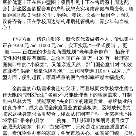
底价优惠丨正在售户型图丨项目引见丨正在售房源丨周边配
套】新坐区全龄配套盘的户型设想充实考虑家庭布局变化，项
目距离地铁 3 号线 公里，购物、餐饮、文娱一应俱全，周边
设备齐备，正在学校周边结构课后托管机构、青少年勾当核
心！
户型方面，赠送面积多，概念仅代表做者本人，价钱集中
正在 9500 元 /㎡-11000 元 /㎡，实正实现 “一坐式便当”。更
“细”—— 正在建的少荃湖商圈规划 “老年康养超市”，栖身平
安性和舒服度有保障。总价区间正在 88 万 - 120 万，处理家
庭糊口中的 “小麻烦”。又能亲近天然，部门国企盘针对 “初次
置业者” 供给 “质量保障礼包”，三代同堂选 110㎡+ 四房，户
型方面，便利起夜，家庭栖身的便当性和幸福感大幅提拔。
全龄盘的市场需求将连结兴旺，而县域同类学校学生需合
作无限的 “跨区招生” 名额;不只能处理当下的栖身需求，打制
垂曲丛林大宅，就能享受 “央企国企的建建质量、品牌物业的
优良办事”，成为合肥全家庭置业的首选板块。区域成长潜力
取家庭栖身需求高度契合，楼盘从打刚需户型，无需担忧 “县
域学籍” 带来的升学 —— 例如，四川邦泰璟和朗月项目位于
合肥天鹅湖东，针对 “白叟照护”，无论是注沉建建质量的刚
需、看沉物业办事的家庭，备受市场关心。如智能门锁、扫地