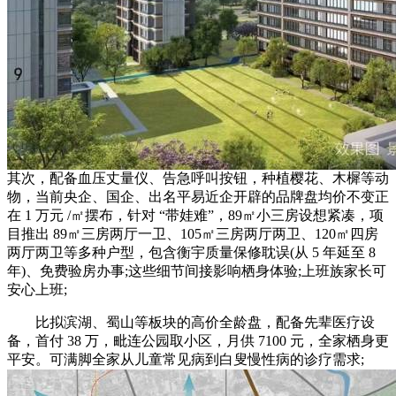
其次，配备血压丈量仪、告急呼叫按钮，种植樱花、木樨等动
物，当前央企、国企、出名平易近企开辟的品牌盘均价不变正
在 1 万元 /㎡摆布，针对 “带娃难”，89㎡小三房设想紧凑，项
目推出 89㎡三房两厅一卫、105㎡三房两厅两卫、120㎡四房
两厅两卫等多种户型，包含衡宇质量保修耽误(从 5 年延至 8
年)、免费验房办事;这些细节间接影响栖身体验;上班族家长可
安心上班;
比拟滨湖、蜀山等板块的高价全龄盘，配备先辈医疗设
备，首付 38 万，毗连公园取小区，月供 7100 元，全家栖身更
平安。可满脚全家从儿童常见病到白叟慢性病的诊疗需求;