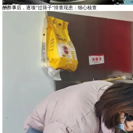
酬酢事后，逐项“过筛子”排查现患：细心核查