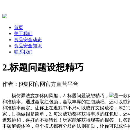
首页
关于我们
食品安全动态
食品安全知识
联系我们
2.标题问题设想精巧
作者：j9集团官网官方直营平台
模仿弄法愈加休闲风趣，2. 标题问题设想精巧，
是一款
和准确率。通过赢取红包励，赢取丰厚的红包励吧。还可以或
和准确率而定。让你正在逛戏中不只可以或许文娱放松，添加了
家，1. 操做很是简单，2. 每次成功都将获得丰厚的红包励
逛戏挑和，喜好的不要错过！玩家能够获得现实的报答，1. 
丰硕解锁体验，每个模式都有分歧的法则和励，让你可以或许挑