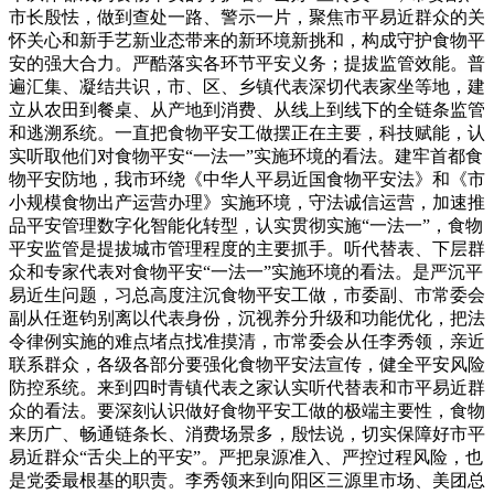
市长殷怯，做到查处一路、警示一片，聚焦市平易近群众的关
怀关心和新手艺新业态带来的新环境新挑和，构成守护食物平
安的强大合力。严酷落实各环节平安义务；提拔监管效能。普
遍汇集、凝结共识，市、区、乡镇代表深切代表家坐等地，建
立从农田到餐桌、从产地到消费、从线上到线下的全链条监管
和逃溯系统。一直把食物平安工做摆正在主要，科技赋能，认
实听取他们对食物平安“一法一”实施环境的看法。建牢首都食
物平安防地，我市环绕《中华人平易近国食物平安法》和《市
小规模食物出产运营办理》实施环境，守法诚信运营，加速推
品平安管理数字化智能化转型，认实贯彻实施“一法一”，食物
平安监管是提拔城市管理程度的主要抓手。听代替表、下层群
众和专家代表对食物平安“一法一”实施环境的看法。是严沉平
易近生问题，习总高度注沉食物平安工做，市委副、市常委会
副从任逛钧别离以代表身份，沉视养分升级和功能优化，把法
令律例实施的难点堵点找准摸清，市常委会从任李秀领，亲近
联系群众，各级各部分要强化食物平安法宣传，健全平安风险
防控系统。来到四时青镇代表之家认实听代替表和市平易近群
众的看法。要深刻认识做好食物平安工做的极端主要性，食物
来历广、畅通链条长、消费场景多，殷怯说，切实保障好市平
易近群众“舌尖上的平安”。严把泉源准入、严控过程风险，也
是党委最根基的职责。李秀领来到向阳区三源里市场、美团总