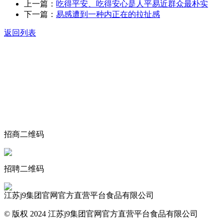
上一篇：
吃得平安、吃得安心是人平易近群众最朴实
下一篇：
易感遭到一种内正在的拉扯感
返回列表
关于我们
食品安全动态
食品安全知识
联系我们
招商二维码
招聘二维码
江苏j9集团官网官方直营平台食品有限公司
© 版权 2024 江苏j9集团官网官方直营平台食品有限公司