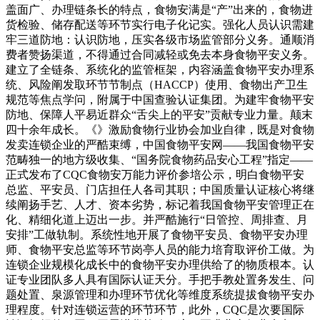
盖面广、办理链条长的特点，食物安满是“产”出来的，食物进
货检验、储存配送等环节实行电子化记实。强化人员认识需建
牢三道防地：认识防地，压实各级市场监管部分义务。通顺消
费者赞扬渠道，不得通过合同减轻或免去本身食物平安义务。
建立了全链条、系统化的监管框架，内容涵盖食物平安办理系
统、风险阐发取环节节制点（HACCP）使用、食物出产卫生
规范等焦点学问，附属于中国查验认证集团。为建牢食物平安
防地、保障人平易近群众“舌尖上的平安”贡献专业力量。颠末
四十余年成长。《》激励食物行业协会加业自律，既是对食物
发卖连锁企业的严酷束缚，中国食物平安网——我国食物平安
范畴独一的地方级收集、“国务院食物药品安心工程”指定——
正式发布了CQC食物安万能力评价参培公示，明白食物平安
总监、平安员、门店担任人各司其职；中国质量认证核心将继
续阐扬手艺、人才、资本劣势，标记着我国食物平安管理正在
化、精细化道上迈出一步。并严酷施行“日管控、周排查、月
安排”工做轨制。系统性地开展了食物平安员、食物平安办理
师、食物平安总监等环节岗亭人员的能力培育取评价工做。为
连锁企业规模化成长中的食物平安办理供给了的物质根本。认
证专业团队多人具有国际认证天分。手把手教处置务发生、问
题处置、泉源管理和办理环节优化等维度系统提拔食物平安办
理程度。针对连锁运营的环节环节，此外，CQC是次要国际