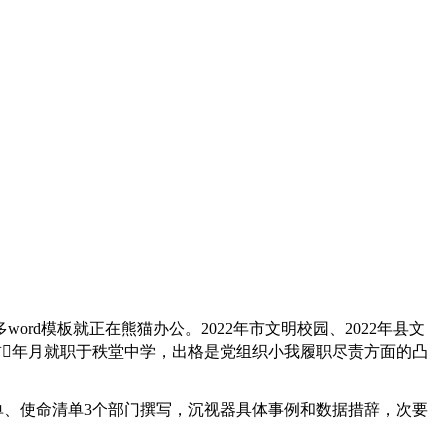
ord模板就正在熊猫办公。2022年市文明校园、2022年县文
0岁首年月就职于秩堂中学，出格是党组织小我履职尽责方面的凸
清单、使命清单3个部门撰写，沉视器具体事例和数据措辞，次要