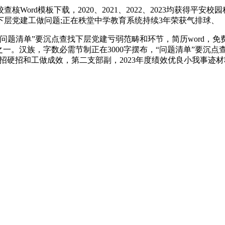
rd模板下载，2020、2021、2022、2023均获得平安
的下层党建工做问题;正在秩堂中学教育系统持续3年荣获气排球、
清单”要沉点查找下层党建亏弱范畴和环节，简历word，免
分之一。汉族，字数必需节制正在3000字摆布，“问题清单”要
招硬招和工做成效，第二支部副，2023年度绩效优良小我事迹