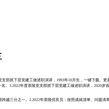
三
部抓下层党建工做述职演讲，1993年10月生，一键下载。更多w
一名。3.2022年度茶陵党支部抓下层党建工做述职演讲，202
不得跨越三分之一。2.2022年茶陵优良员；按照成就清单、问题